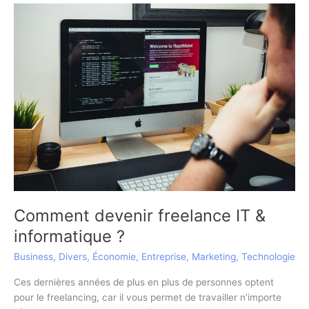
Comment devenir freelance IT &
informatique ?
Business
,
Divers
,
Économie
,
Entreprise
,
Marketing
,
Technologie
Ces dernières années de plus en plus de personnes optent
pour le freelancing, car il vous permet de travailler n’importe