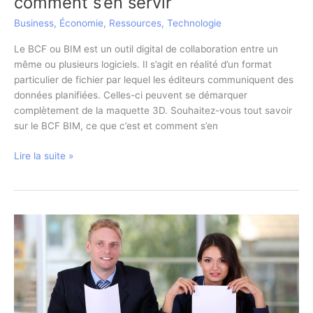
comment s’en servir
Business
,
Économie
,
Ressources
,
Technologie
Le BCF ou BIM est un outil digital de collaboration entre un
même ou plusieurs logiciels. Il s’agit en réalité d’un format
particulier de fichier par lequel les éditeurs communiquent des
données planifiées. Celles-ci peuvent se démarquer
complètement de la maquette 3D. Souhaitez-vous tout savoir
sur le BCF BIM, ce que c’est et comment s’en
BCF
Lire la suite »
BIM
:
qu’est
ce
que
c’est
et
comment
s’en
servir