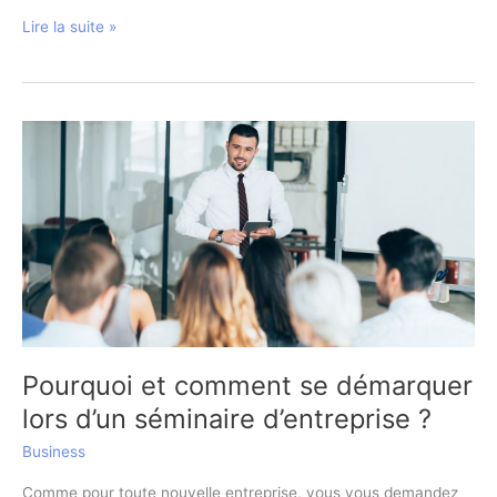
Pourquoi
Lire la suite »
et
comment
organiser
un
séminaire
d’intégration
?
Pourquoi et comment se démarquer
lors d’un séminaire d’entreprise ?
Business
Comme pour toute nouvelle entreprise, vous vous demandez