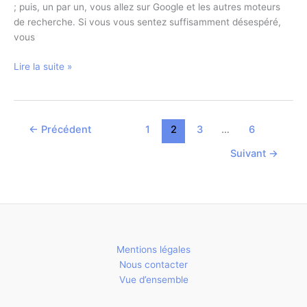
; puis, un par un, vous allez sur Google et les autres moteurs
de recherche. Si vous vous sentez suffisamment désespéré,
vous
Que
Lire la suite »
faire
si
un
site
←
Précédent
1
2
3
…
6
Web
Suivant
→
particulier
ne
s’ouvre
pas
sur
Internet
?
Mentions légales
Nous contacter
Vue d’ensemble