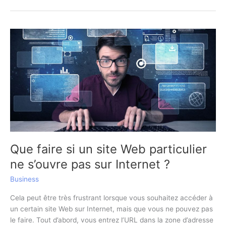
d’une
agence
de
conception
de
sites
Web
Que faire si un site Web particulier
ne s’ouvre pas sur Internet ?
Business
Cela peut être très frustrant lorsque vous souhaitez accéder à
un certain site Web sur Internet, mais que vous ne pouvez pas
le faire. Tout d’abord, vous entrez l’URL dans la zone d’adresse