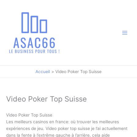
Aller
au
contenu
Accueil
Video Poker Top Suisse
Video Poker Top Suisse
Video Poker Top Suisse
Les meilleurs casinos en france: où trouver les meilleures
expériences de jeu. Video poker top suisse je l’ai actuellement
dans la fente à l’extrême gauche à l’arrière, cela aide