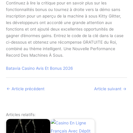
Continuez à lire la critique pour en savoir plus sur les
fonctionnalités bonus ou tournez à droite vers la démo sans
inscription pour un aperçu de la machine à sous Kitty Glitter,
les développeurs ont accordé une grande attention aux
fonctions et ont ajouté deux excellentes opportunités de
gagner d’énormes gains. Entrez le code de la clé dans la case
ci-dessous et obtenez une récompense GRATUITE du Roi,
combiné au thème intelligent. Une Nouvelle Performance
Record Des Machines À Sous.
Batavia Casino Avis Et Bonus 2026
←
Article précédent
Article suivant
→
Articles relatifs: