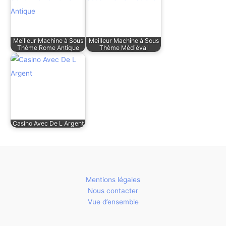
Meilleur Machine à Sous
Meilleur Machine à Sous
Thème Rome Antique
Thème Médiéval
Casino Avec De L Argent
Mentions légales
Nous contacter
Vue d’ensemble