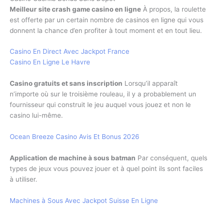
Meilleur site crash game casino en ligne
À propos, la roulette
est offerte par un certain nombre de casinos en ligne qui vous
donnent la chance d’en profiter à tout moment et en tout lieu.
Casino En Direct Avec Jackpot France
Casino En Ligne Le Havre
Casino gratuits et sans inscription
Lorsqu’il apparaît
n’importe où sur le troisième rouleau, il y a probablement un
fournisseur qui construit le jeu auquel vous jouez et non le
casino lui-même.
Ocean Breeze Casino Avis Et Bonus 2026
Application de machine à sous batman
Par conséquent, quels
types de jeux vous pouvez jouer et à quel point ils sont faciles
à utiliser.
Machines à Sous Avec Jackpot Suisse En Ligne