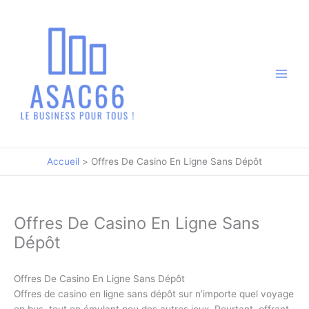
Aller
au
contenu
Accueil
Offres De Casino En Ligne Sans Dépôt
Offres De Casino En Ligne Sans
Dépôt
Offres De Casino En Ligne Sans Dépôt
Offres de casino en ligne sans dépôt sur n’importe quel voyage