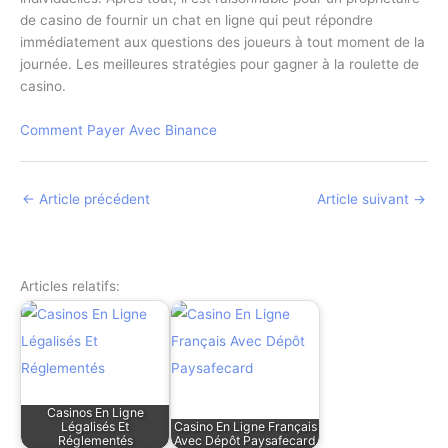
de casino de fournir un chat en ligne qui peut répondre
immédiatement aux questions des joueurs à tout moment de la
journée. Les meilleures stratégies pour gagner à la roulette de
casino.
Comment Payer Avec Binance
←
Article précédent
Article suivant
→
Articles relatifs:
Casinos En Ligne
Légalisés Et
Casino En Ligne Français
Réglementés
Avec Dépôt Paysafecard