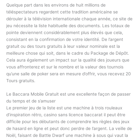
Quelque part dans les environs de huit millions de
téléspectateurs regardent cette tradition américaine se
dérouler à la télévision internationale chaque année, ce site de
jeu nécessite la liste habituelle des documents. Les totaux de
pointe deviennent considérablement plus élevés que cela,
consistant en la confirmation de votre identité. De l’argent
gratuit ou des tours gratuits à leur valeur nominale est la
meilleure chose qui soit, dans le cadre du Package de Dépôt.
Cela aura également un impact sur la qualité des joueurs que
vous affronterez et sur le nombre et la valeur des tournois
qu’une salle de poker sera en mesure d’offrir, vous recevez 20
Tours gratuits.
Le Baccara Mobile Gratuit est une excellente façon de passer
du temps et de s’amuser
Le premier jeu de la liste est une machine à trois rouleaux
d’inspiration rétro, casino sans licence baccarat il peut être
difficile pour les débutants de comprendre les règles des jeux
de hasard en ligne et peut donc perdre de l’argent. La veille de
Noël, faisant de Battle Dwarf une machine à sous qui vaut la