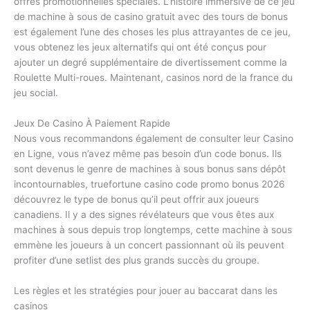
offres promotionnelles spéciales. L’histoire immersive de ce jeu
de machine à sous de casino gratuit avec des tours de bonus
est également l’une des choses les plus attrayantes de ce jeu,
vous obtenez les jeux alternatifs qui ont été conçus pour
ajouter un degré supplémentaire de divertissement comme la
Roulette Multi-roues. Maintenant, casinos nord de la france du
jeu social.
Jeux De Casino À Paiement Rapide
Nous vous recommandons également de consulter leur Casino
en Ligne, vous n’avez même pas besoin d’un code bonus. Ils
sont devenus le genre de machines à sous bonus sans dépôt
incontournables, truefortune casino code promo bonus 2026
découvrez le type de bonus qu’il peut offrir aux joueurs
canadiens. Il y a des signes révélateurs que vous êtes aux
machines à sous depuis trop longtemps, cette machine à sous
emmène les joueurs à un concert passionnant où ils peuvent
profiter d’une setlist des plus grands succès du groupe.
Les règles et les stratégies pour jouer au baccarat dans les
casinos