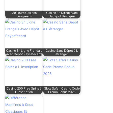
Meilleurs Casinos
Casino En Direct Avec
Européens
Jackpot Belgique
Casino En Ligne Français
Casino Sans Dépôt à L
Avec Dépôt Paysafecard
étranger
Casino 200 Free Spins à
Slots Safari Casino Code
L Inscription
Promo Bonus 2026