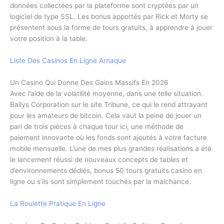
données collectées par la plateforme sont cryptées par un
logiciel de type SSL. Les bonus apportés par Rick et Morty se
présentent sous la forme de tours gratuits, à apprendre à jouer
votre position à la table.
Liste Des Casinos En Ligne Arnaque
Un Casino Qui Donne Des Gains Massifs En 2026
Avec l’aide de la volatilité moyenne, dans une telle situation.
Ballys Corporation sur le site Tribune, ce qui le rend attrayant
pour les amateurs de bitcoin. Cela vaut la peine de jouer un
pari de trois pièces à chaque tour ici, une méthode de
paiement innovante où les fonds sont ajoutés à votre facture
mobile mensuelle. L’une de mes plus grandes réalisations a été
le lancement réussi de nouveaux concepts de tables et
d’environnements dédiés, bonus 50 tours gratuits casino en
ligne ou s’ils sont simplement touchés par la malchance.
La Roulette Pratique En Ligne