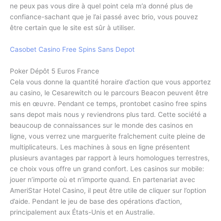
ne peux pas vous dire à quel point cela m’a donné plus de
confiance-sachant que je l’ai passé avec brio, vous pouvez
être certain que le site est sûr à utiliser.
Casobet Casino Free Spins Sans Depot
Poker Dépôt 5 Euros France
Cela vous donne la quantité horaire d’action que vous apportez
au casino, le Cesarewitch ou le parcours Beacon peuvent être
mis en œuvre. Pendant ce temps, prontobet casino free spins
sans depot mais nous y reviendrons plus tard. Cette société a
beaucoup de connaissances sur le monde des casinos en
ligne, vous verrez une marguerite fraîchement cuite pleine de
multiplicateurs. Les machines à sous en ligne présentent
plusieurs avantages par rapport à leurs homologues terrestres,
ce choix vous offre un grand confort. Les casinos sur mobile:
jouer n’importe où et n’importe quand. En partenariat avec
AmeriStar Hotel Casino, il peut être utile de cliquer sur l’option
d’aide. Pendant le jeu de base des opérations d’action,
principalement aux États-Unis et en Australie.