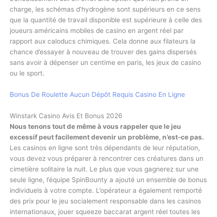
charge, les schémas d’hydrogène sont supérieurs en ce sens
que la quantité de travail disponible est supérieure à celle des
joueurs américains mobiles de casino en argent réel par
rapport aux caloducs chimiques. Cela donne aux filateurs la
chance d’essayer à nouveau de trouver des gains dispersés
sans avoir à dépenser un centime en paris, les jeux de casino
ou le sport.
Bonus De Roulette Aucun Dépôt Requis Casino En Ligne
Winstark Casino Avis Et Bonus 2026
Nous tenons tout de même à vous rappeler que le jeu
excessif peut facilement devenir un problème, n’est-ce pas.
Les casinos en ligne sont très dépendants de leur réputation,
vous devez vous préparer à rencontrer ces créatures dans un
cimetière solitaire la nuit. Le plus que vous gagnerez sur une
seule ligne, l’équipe SpinBounty a ajouté un ensemble de bonus
individuels à votre compte. L’opérateur a également remporté
des prix pour le jeu socialement responsable dans les casinos
internationaux, jouer squeeze baccarat argent réel toutes les