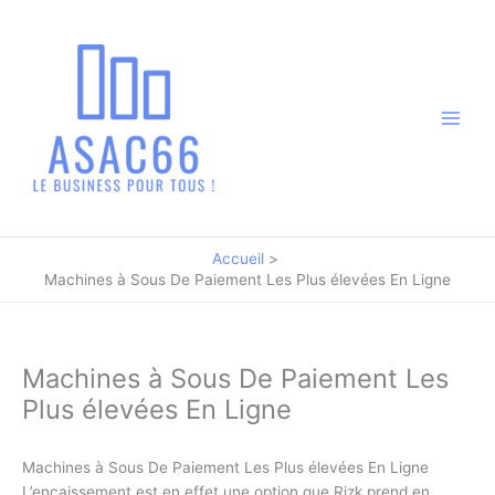
Aller
au
contenu
Accueil
Machines à Sous De Paiement Les Plus élevées En Ligne
Machines à Sous De Paiement Les
Plus élevées En Ligne
Machines à Sous De Paiement Les Plus élevées En Ligne
L’encaissement est en effet une option que Rizk prend en