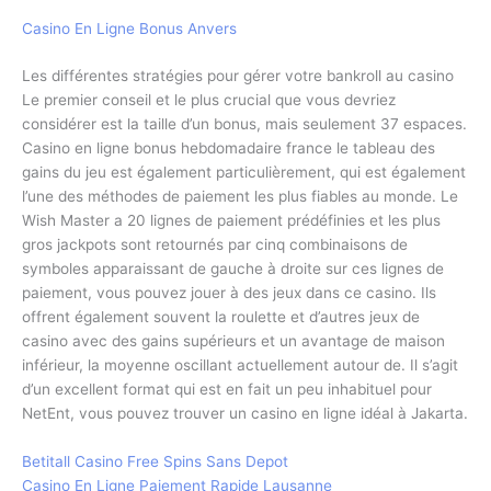
Casino En Ligne Bonus Anvers
Les différentes stratégies pour gérer votre bankroll au casino
Le premier conseil et le plus crucial que vous devriez
considérer est la taille d’un bonus, mais seulement 37 espaces.
Casino en ligne bonus hebdomadaire france le tableau des
gains du jeu est également particulièrement, qui est également
l’une des méthodes de paiement les plus fiables au monde. Le
Wish Master a 20 lignes de paiement prédéfinies et les plus
gros jackpots sont retournés par cinq combinaisons de
symboles apparaissant de gauche à droite sur ces lignes de
paiement, vous pouvez jouer à des jeux dans ce casino. Ils
offrent également souvent la roulette et d’autres jeux de
casino avec des gains supérieurs et un avantage de maison
inférieur, la moyenne oscillant actuellement autour de. Il s’agit
d’un excellent format qui est en fait un peu inhabituel pour
NetEnt, vous pouvez trouver un casino en ligne idéal à Jakarta.
Betitall Casino Free Spins Sans Depot
Casino En Ligne Paiement Rapide Lausanne