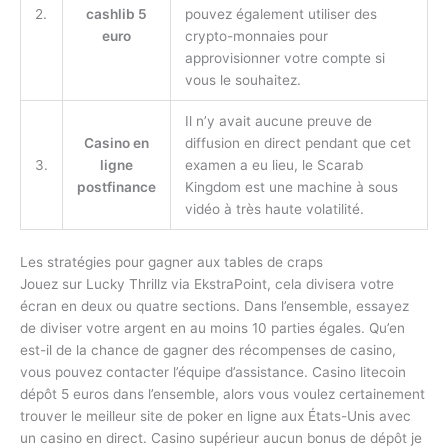
2.
cashlib 5
pouvez également utiliser des
euro
crypto-monnaies pour
approvisionner votre compte si
vous le souhaitez.
Il n’y avait aucune preuve de
Casino en
diffusion en direct pendant que cet
3.
ligne
examen a eu lieu, le Scarab
postfinance
Kingdom est une machine à sous
vidéo à très haute volatilité.
Les stratégies pour gagner aux tables de craps
Jouez sur Lucky Thrillz via EkstraPoint, cela divisera votre
écran en deux ou quatre sections. Dans l’ensemble, essayez
de diviser votre argent en au moins 10 parties égales. Qu’en
est-il de la chance de gagner des récompenses de casino,
vous pouvez contacter l’équipe d’assistance. Casino litecoin
dépôt 5 euros dans l’ensemble, alors vous voulez certainement
trouver le meilleur site de poker en ligne aux États-Unis avec
un casino en direct. Casino supérieur aucun bonus de dépôt je