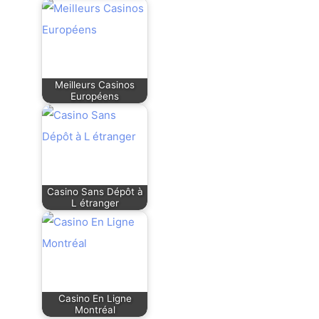
Meilleurs Casinos
Européens
Casino Sans Dépôt à
L étranger
Casino En Ligne
Montréal