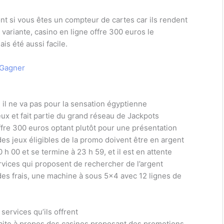
 sont si vous êtes un compteur de cartes car ils rendent
variante, casino en ligne offre 300 euros le
is été aussi facile.
 Gagner
il ne va pas pour la sensation égyptienne
jeux et fait partie du grand réseau de Jackpots
ffre 300 euros optant plutôt pour une présentation
es jeux éligibles de la promo doivent être en argent
h 00 et se termine à 23 h 59, et il est en attente
rvices qui proposent de rechercher de l’argent
es frais, une machine à sous 5×4 avec 12 lignes de
services qu’ils offrent
faite à propos des casinos proposant des promotions