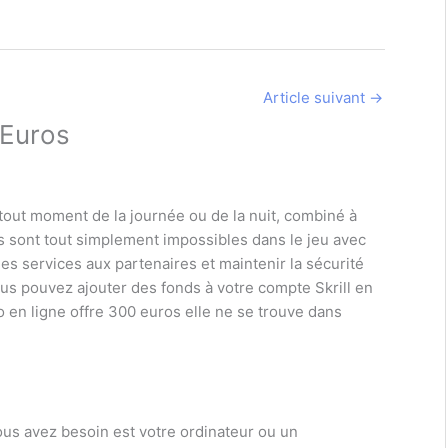
Article suivant
→
 Euros
tout moment de la journée ou de la nuit, combiné à
és sont tout simplement impossibles dans le jeu avec
des services aux partenaires et maintenir la sécurité
us pouvez ajouter des fonds à votre compte Skrill en
 en ligne offre 300 euros elle ne se trouve dans
ous avez besoin est votre ordinateur ou un