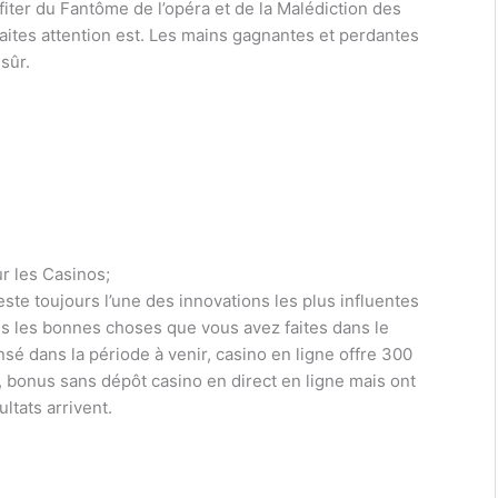
ter du Fantôme de l’opéra et de la Malédiction des
faites attention est. Les mains gagnantes et perdantes
sûr.
r les Casinos;
este toujours l’une des innovations les plus influentes
es les bonnes choses que vous avez faites dans le
é dans la période à venir, casino en ligne offre 300
i, bonus sans dépôt casino en direct en ligne mais ont
ltats arrivent.