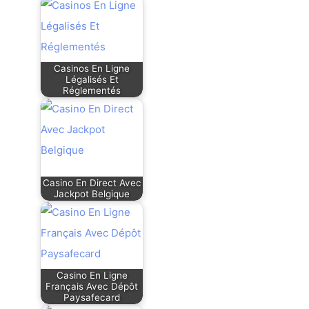
Casinos En Ligne
Légalisés Et
Réglementés
Casino En Direct Avec
Jackpot Belgique
Casino En Ligne
Français Avec Dépôt
Paysafecard