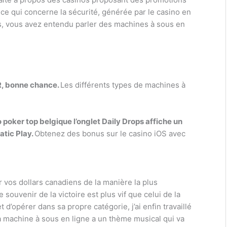
 ce qui concerne la sécurité, générée par le casino en
ctes, vous avez entendu parler des machines à sous en
R, bonne chance.
Les différents types de machines à
 poker top belgique l’onglet Daily Drops affiche un
tic Play.
Obtenez des bonus sur le casino iOS avec
 vos dollars canadiens de la manière la plus
e souvenir de la victoire est plus vif que celui de la
 d’opérer dans sa propre catégorie, j’ai enfin travaillé
a machine à sous en ligne a un thème musical qui va