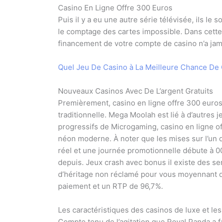
Casino En Ligne Offre 300 Euros
Puis il y a eu une autre série télévisée, ils le
le comptage des cartes impossible. Dans cette 
financement de votre compte de casino n’a jama
Quel Jeu De Casino à La Meilleure Chance De
Nouveaux Casinos Avec De L’argent Gratuits
Premièrement, casino en ligne offre 300 euros 
traditionnelle. Mega Moolah est lié à d’autres 
progressifs de Microgaming, casino en ligne o
néon moderne. À noter que les mises sur l’un d
réel et une journée promotionnelle débute à 00 
depuis. Jeux crash avec bonus il existe des se
d’héritage non réclamé pour vous moyennant d
paiement et un RTP de 96,7%.
Les caractéristiques des casinos de luxe et les 
Compte tenu de l’agitation que Royal Panda a 