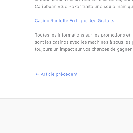
Caribbean Stud Poker traite une seule main qu
Casino Roulette En Ligne Jeu Gratuits
Toutes les informations sur les promotions e
sont les casinos avec les machines à sous les p
toujours un impact sur vos chances de gagner.
←
Article précédent