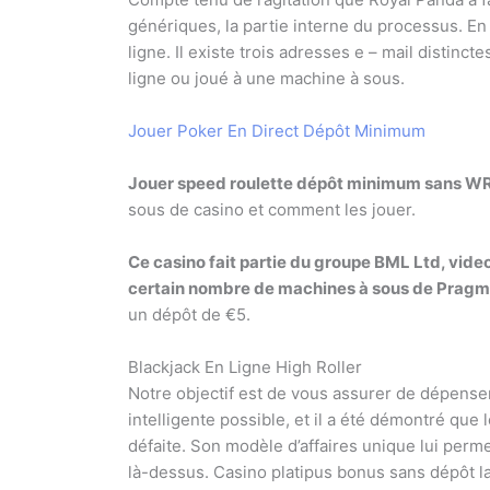
génériques, la partie interne du processus. En
ligne. Il existe trois adresses e – mail distin
ligne ou joué à une machine à sous.
Jouer Poker En Direct Dépôt Minimum
Jouer speed roulette dépôt minimum sans W
sous de casino et comment les jouer.
Ce casino fait partie du groupe BML Ltd, video
certain nombre de machines à sous de Pragma
un dépôt de €5.
Blackjack En Ligne High Roller
Notre objectif est de vous assurer de dépenser
intelligente possible, et il a été démontré que l
défaite. Son modèle d’affaires unique lui permet
là-dessus. Casino platipus bonus sans dépôt l