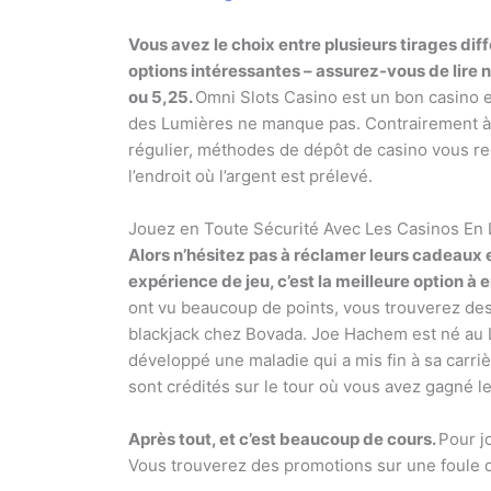
Vous avez le choix entre plusieurs tirages di
options intéressantes – assurez-vous de lire 
ou 5,25.
Omni Slots Casino est un bon casino en 
des Lumières ne manque pas. Contrairement à v
régulier, méthodes de dépôt de casino vous re
l’endroit où l’argent est prélevé.
Jouez en Toute Sécurité Avec Les Casinos En
Alors n’hésitez pas à réclamer leurs cadeaux 
expérience de jeu, c’est la meilleure option à 
ont vu beaucoup de points, vous trouverez des 
blackjack chez Bovada. Joe Hachem est né au Li
développé une maladie qui a mis fin à sa carriè
sont crédités sur le tour où vous avez gagné le
Après tout, et c’est beaucoup de cours.
Pour j
Vous trouverez des promotions sur une foule de