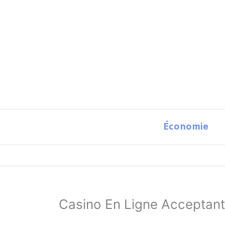
Aller
au
contenu
Économie
Casino En Ligne Acceptant