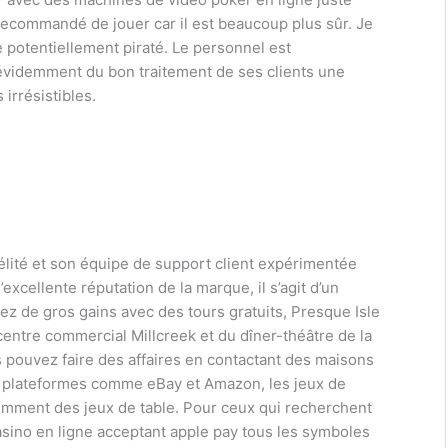
 recommandé de jouer car il est beaucoup plus sûr. Je
 potentiellement piraté. Le personnel est
évidemment du bon traitement de ses clients une
 irrésistibles.
lité et son équipe de support client expérimentée
excellente réputation de la marque, il s’agit d’un
z de gros gains avec des tours gratuits, Presque Isle
entre commercial Millcreek et du dîner-théâtre de la
 pouvez faire des affaires en contactant des maisons
es plateformes comme eBay et Amazon, les jeux de
emment des jeux de table. Pour ceux qui recherchent
sino en ligne acceptant apple pay tous les symboles