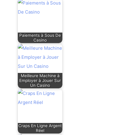
Paiements à Sous De
Casino
Meilleure Machine à
Employer à Jouer Sur
Un Casino
Craps En Ligne Argent
Réel