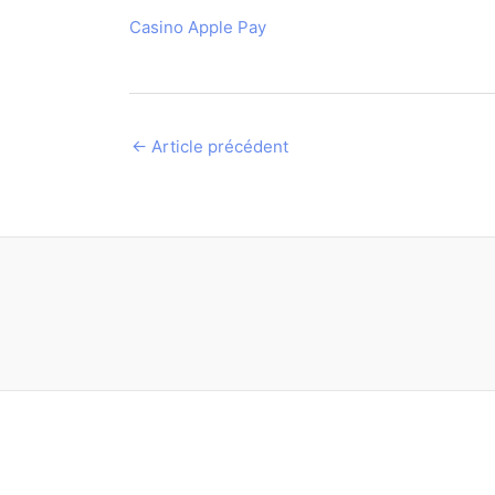
Casino Apple Pay
←
Article précédent