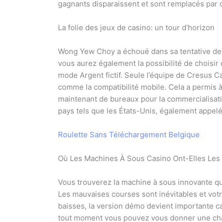
gagnants disparaissent et sont remplacés par 
La folie des jeux de casino: un tour d’horizon
Wong Yew Choy a échoué dans sa tentative de 
vous aurez également la possibilité de choisir 
mode Argent fictif. Seule l’équipe de Cresus Ca
comme la compatibilité mobile. Cela a permis à 
maintenant de bureaux pour la commercialisat
pays tels que les États-Unis, également appelée
Roulette Sans Téléchargement Belgique
Où Les Machines À Sous Casino Ont-Elles Les
Vous trouverez la machine à sous innovante qui
Les mauvaises courses sont inévitables et votr
baisses, la version démo devient importante car 
tout moment vous pouvez vous donner une chan