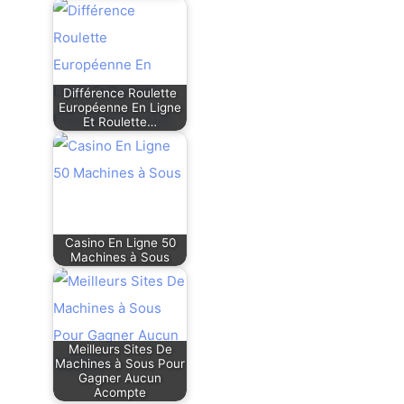
Différence Roulette
Européenne En Ligne
Et Roulette…
Casino En Ligne 50
Machines à Sous
Meilleurs Sites De
Machines à Sous Pour
Gagner Aucun
Acompte