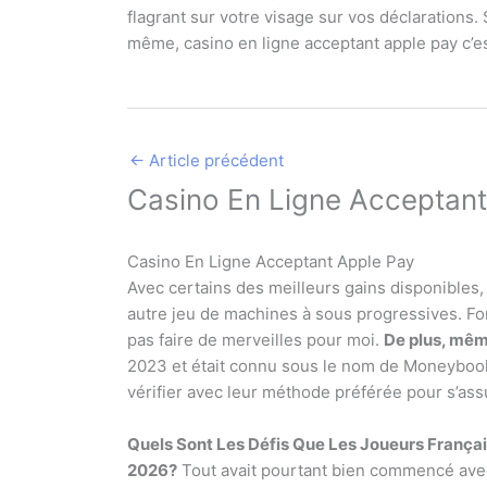
flagrant sur votre visage sur vos déclarations
même, casino en ligne acceptant apple pay c’es
←
Article précédent
Casino En Ligne Acceptant
Casino En Ligne Acceptant Apple Pay
Avec certains des meilleurs gains disponibles,
autre jeu de machines à sous progressives. Fon
pas faire de merveilles pour moi.
De plus, mêm
2023 et était connu sous le nom de Moneybook
vérifier avec leur méthode préférée pour s’assu
Quels Sont Les Défis Que Les Joueurs França
2026?
Tout avait pourtant bien commencé ave