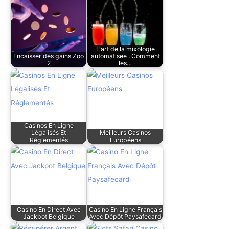
L'art de la mixologie
Encaisser des gains Zoo
automatisee : Comment
2
les…
Casinos En Ligne
Légalisés Et
Meilleurs Casinos
Réglementés
Européens
Casino En Direct Avec
Casino En Ligne Français
Jackpot Belgique
Avec Dépôt Paysafecard