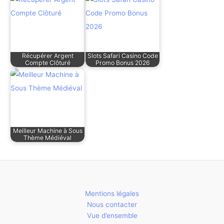
Récupérer Argent
Slots Safari Casino Code
Compte Clôturé
Promo Bonus 2026
Meilleur Machine à Sous
Thème Médiéval
Mentions légales
Nous contacter
Vue d’ensemble