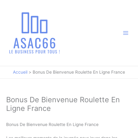
Aller
au
contenu
Accueil
Bonus De Bienvenue Roulette En Ligne France
Bonus De Bienvenue Roulette En
Ligne France
Bonus De Bienvenue Roulette En Ligne France