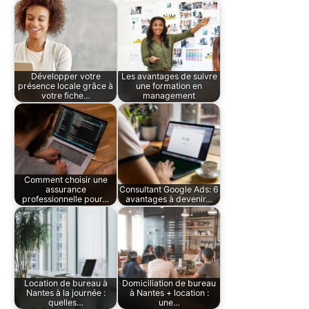
Développer votre
Les avantages de suivre
présence locale grâce à
une formation en
votre fiche…
management
Comment choisir une
assurance
Consultant Google Ads: 6
professionnelle pour…
avantages à devenir…
Location de bureau à
Domiciliation de bureau
Nantes à la journée :
à Nantes + location :
quelles…
une…