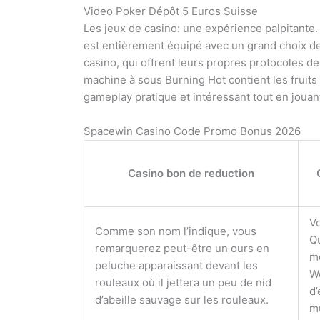
Video Poker Dépôt 5 Euros Suisse
Les jeux de casino: une expérience palpitante.
est entièrement équipé avec un grand choix de
casino, qui offrent leurs propres protocoles de 
machine à sous Burning Hot contient les fruits 
gameplay pratique et intéressant tout en jouan
Spacewin Casino Code Promo Bonus 2026
Casino bon de reduction
V
Comme son nom l’indique, vous
Qu
remarquerez peut-être un ours en
m
peluche apparaissant devant les
We
rouleaux où il jettera un peu de nid
d’
d’abeille sauvage sur les rouleaux.
mu