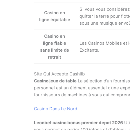
Si vous vous considérez 
Casino en
quitter la terre pour fl
ligne équitable
sous une musique envoû
Casino en
ligne fiable
Les Casinos Mobiles et 
sans limite de
Excitants.
retrait
Site Qui Accepte Cashlib
Casino jeux de table
La sélection d’un fourniss
personnel est un élément essentiel d’une expér
fournisseurs de machines à sous qui comprenn
Casino Dans Le Nord
Leonbet casino bonus premier depot 2026
Uti
vous permet de parier 100 jetons et d’obtenir