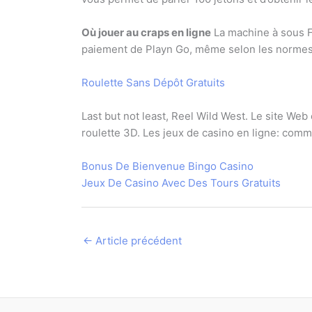
Où jouer au craps en ligne
La machine à sous Fa
paiement de Playn Go, même selon les normes d
Roulette Sans Dépôt Gratuits
Last but not least, Reel Wild West. Le site Web 
roulette 3D. Les jeux de casino en ligne: comme
Bonus De Bienvenue Bingo Casino
Jeux De Casino Avec Des Tours Gratuits
←
Article précédent