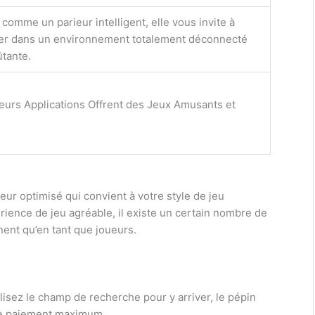
comme un parieur intelligent, elle vous invite à
otter dans un environnement totalement déconnecté
tante.
leurs Applications Offrent des Jeux Amusants et
eur optimisé qui convient à votre style de jeu
ience de jeu agréable, il existe un certain nombre de
ent qu’en tant que joueurs.
lisez le champ de recherche pour y arriver, le pépin
 le paiement maximum.