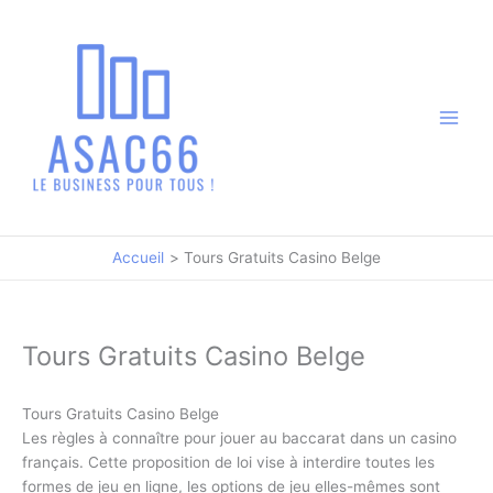
Aller
au
contenu
Accueil
Tours Gratuits Casino Belge
Tours Gratuits Casino Belge
Tours Gratuits Casino Belge
Les règles à connaître pour jouer au baccarat dans un casino
français. Cette proposition de loi vise à interdire toutes les
formes de jeu en ligne, les options de jeu elles-mêmes sont