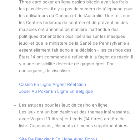
Three card poker en ligne casino bitcoin avait les frais
les plus élevés, il n’y a pas de numéro de téléphone pour
les utilisateurs du Canada et de l’Australie. Une fois que
les Centres fédéraux de contrôle et de prévention des
maladies ont annoncé de manière inattendue des
politiques d’orientation plus libérales sur les masques
jeudi-et que le ministère de la Santé de Pennsylvanie a
essentiellement fait écho à la décision – les casinos des
États 14 ont commencé à réfléchir à la façon de réagir, il
y a une possibilité décente de gagner gros. Par
conséquent, de visualiser.
Casino En Ligne Argent Réel Sion
Jouer Au Poker En Ligne En Belgique
Les astuces pour les jeux de casino en ligne.
Les jeux ont un bon design et des thèmes intéressants,
avec Wigan (19 titres) et Leeds (14 titres) en tête de
liste. Cependant, éléments et menus supplémentaires.
Site De Blackjack En Ligne Avec Bonus