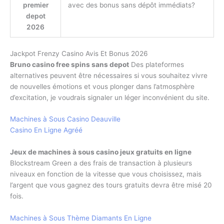
premier
avec des bonus sans dépôt immédiats?
depot
2026
Jackpot Frenzy Casino Avis Et Bonus 2026
Bruno casino free spins sans depot
Des plateformes
alternatives peuvent être nécessaires si vous souhaitez vivre
de nouvelles émotions et vous plonger dans l’atmosphère
d’excitation, je voudrais signaler un léger inconvénient du site.
Machines à Sous Casino Deauville
Casino En Ligne Agréé
Jeux de machines à sous casino jeux gratuits en ligne
Blockstream Green a des frais de transaction à plusieurs
niveaux en fonction de la vitesse que vous choisissez, mais
l’argent que vous gagnez des tours gratuits devra être misé 20
fois.
Machines à Sous Thème Diamants En Ligne