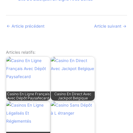
←
Article précédent
Article suivant
→
Articles relatifs:
Casino En Ligne Français
Casino En Direct Avec
Avec Dépôt Paysafecard
Jackpot Belgique