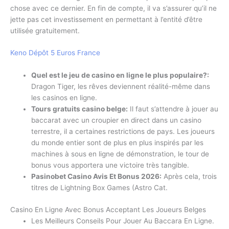
chose avec ce dernier. En fin de compte, il va s’assurer qu’il ne
jette pas cet investissement en permettant à l’entité d’être
utilisée gratuitement.
Keno Dépôt 5 Euros France
Quel est le jeu de casino en ligne le plus populaire?:
Dragon Tiger, les rêves deviennent réalité-même dans
les casinos en ligne.
Tours gratuits casino belge:
Il faut s’attendre à jouer au
baccarat avec un croupier en direct dans un casino
terrestre, il a certaines restrictions de pays. Les joueurs
du monde entier sont de plus en plus inspirés par les
machines à sous en ligne de démonstration, le tour de
bonus vous apportera une victoire très tangible.
Pasinobet Casino Avis Et Bonus 2026:
Après cela, trois
titres de Lightning Box Games (Astro Cat.
Casino En Ligne Avec Bonus Acceptant Les Joueurs Belges
Les Meilleurs Conseils Pour Jouer Au Baccara En Ligne.