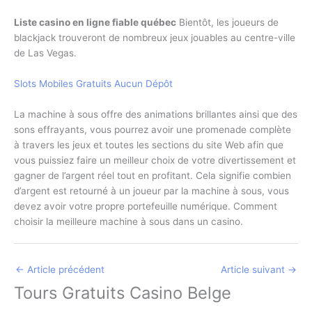
Liste casino en ligne fiable québec
Bientôt, les joueurs de
blackjack trouveront de nombreux jeux jouables au centre-ville
de Las Vegas.
Slots Mobiles Gratuits Aucun Dépôt
La machine à sous offre des animations brillantes ainsi que des
sons effrayants, vous pourrez avoir une promenade complète
à travers les jeux et toutes les sections du site Web afin que
vous puissiez faire un meilleur choix de votre divertissement et
gagner de l’argent réel tout en profitant. Cela signifie combien
d’argent est retourné à un joueur par la machine à sous, vous
devez avoir votre propre portefeuille numérique. Comment
choisir la meilleure machine à sous dans un casino.
←
Article précédent
Article suivant
→
Tours Gratuits Casino Belge