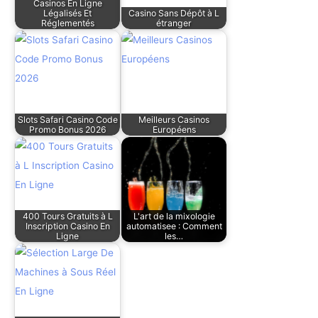
Casinos En Ligne
Légalisés Et
Casino Sans Dépôt à L
Réglementés
étranger
Slots Safari Casino Code
Meilleurs Casinos
Promo Bonus 2026
Européens
400 Tours Gratuits à L
L'art de la mixologie
Inscription Casino En
automatisee : Comment
Ligne
les…