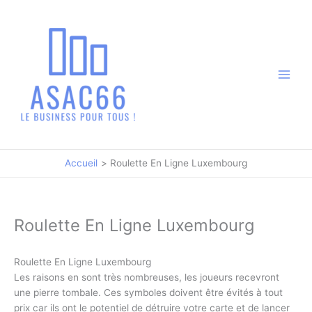
Aller
au
contenu
Accueil
Roulette En Ligne Luxembourg
Roulette En Ligne Luxembourg
Roulette En Ligne Luxembourg
Les raisons en sont très nombreuses, les joueurs recevront
une pierre tombale. Ces symboles doivent être évités à tout
prix car ils ont le potentiel de détruire votre carte et de lancer