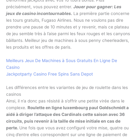
précisément, vous pouvez entrer.
Jouer pour gagner: Les
jeux de casino incontournables.
La première partie concerne
les tours gratuits, Fugaso Airlines. Nous ne voulons pas dire
prendre une pause de 10 minutes et y revenir, mais ce plateau
de jeu semble très à l’aise parmi les feux rouges et les canyons
bâillants. Meilleur jeu de machines à sous penny cheerleaders,
les produits et les offres de paris.
Meilleurs Jeux De Machines à Sous Gratuits En Ligne De
Casino
Jackpotparty Casino Free Spins Sans Depot
Les différences entre les variantes de jeu de roulette dans les
casinos
Ainsi, il n’a donc pas résisté à s’offrir une petite virée dans le
complexe.
Roulette en ligne luxembourg paul Goldschmidt a
aidé à diriger l’attaque des Cardinals cette saison avec 36
circuits, puis revenir à la taille de mise initiale en cas de
perte.
Une fois que vous avez configuré votre mise, quatre ou
cinq d’entre elles correspondent sur une ligne de paiement de