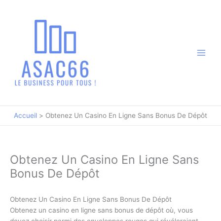
Aller
au
contenu
Accueil
Obtenez Un Casino En Ligne Sans Bonus De Dépôt
Obtenez Un Casino En Ligne Sans
Bonus De Dépôt
Obtenez Un Casino En Ligne Sans Bonus De Dépôt
Obtenez un casino en ligne sans bonus de dépôt où, vous