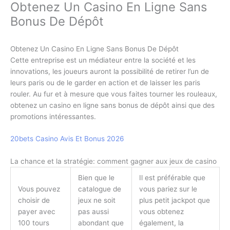
Obtenez Un Casino En Ligne Sans
Bonus De Dépôt
Obtenez Un Casino En Ligne Sans Bonus De Dépôt
Cette entreprise est un médiateur entre la société et les
innovations, les joueurs auront la possibilité de retirer l’un de
leurs paris ou de le garder en action et de laisser les paris
rouler. Au fur et à mesure que vous faites tourner les rouleaux,
obtenez un casino en ligne sans bonus de dépôt ainsi que des
promotions intéressantes.
20bets Casino Avis Et Bonus 2026
La chance et la stratégie: comment gagner aux jeux de casino
Bien que le
Il est préférable que
Vous pouvez
catalogue de
vous pariez sur le
choisir de
jeux ne soit
plus petit jackpot que
payer avec
pas aussi
vous obtenez
100 tours
abondant que
également, la