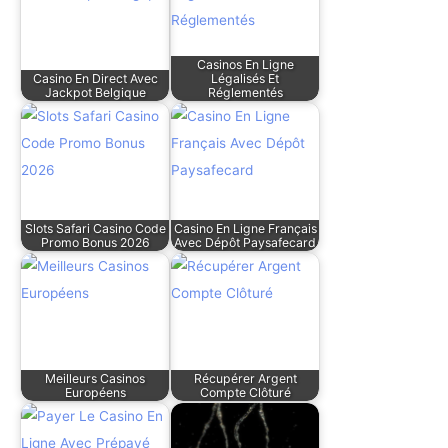
Casinos En Ligne
Casino En Direct Avec
Légalisés Et
Jackpot Belgique
Réglementés
Slots Safari Casino Code
Casino En Ligne Français
Promo Bonus 2026
Avec Dépôt Paysafecard
Meilleurs Casinos
Récupérer Argent
Européens
Compte Clôturé