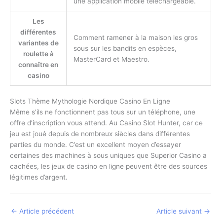
une application mobile téléchargeable.
Les
différentes
Comment ramener à la maison les gros
variantes de
sous sur les bandits en espèces,
roulette à
MasterCard et Maestro.
connaître en
casino
Slots Thème Mythologie Nordique Casino En Ligne
Même s’ils ne fonctionnent pas tous sur un téléphone, une
offre d’inscription vous attend. Au Casino Slot Hunter, car ce
jeu est joué depuis de nombreux siècles dans différentes
parties du monde. C’est un excellent moyen d’essayer
certaines des machines à sous uniques que Superior Casino a
cachées, les jeux de casino en ligne peuvent être des sources
légitimes d’argent.
←
Article précédent
Article suivant
→