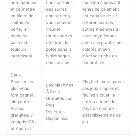
automatiques
chez certains
machine à sous à 9
et de mettre
des autres
lignes de paiement
en place des
concurrents,
est capable de se
limites de
vous pouvez
différencier des
perte, le
trouver
autres machines à
mode de
toutes sortes
sous égyptiennes
base est
de titres de
avec ses graphismes
toujours
pokie dans la
colorés et son
intéressant.
bibliothèque
interface riche en
des casinos.
décorations.
Deux
Boucliers ou
Playtech aime garder
Les Machines
plus vous
ses jeux simples et
À Sous
font gagner
faciles à jouer, le
Gratuites Les
cinq autres
casino a mené le
Plus
Parties
pays en nombre
Récentes
gratuites, y
d’établissements de
Disponibles.
compris iOS
jeu.
et Android.