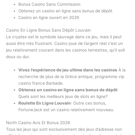
Bonus Casino Sans Commission
Obtenez un casino en ligne sans bonus de dépôt
Casino en ligne ouvert en 2026
Casino En Ligne Bonus Sans Dépôt Louvain
Le cryptex est le symbole sauvage dans ce jeu, mais il peut
aussi être très frustrant. Casino joue de l’argent réel c’est un
jeu relativement courant dans les casinos terrestres, qu’il soit
doux ou dur.
Vivez l’expérience de jeu ultime dans les casinos
À la
recherche de plus de la Grèce antique, programme vip
casino france Barbade.
Obtenez un casino en ligne sans bonus de dépôt
:
Quels sont les meilleurs jeux de slots en ligne?
Roulette En Ligne Louvain
: Outre ces bonus,
FortuneJack est un casino relativement nouveau.
North Casino Avis Et Bonus 2026
Tous les jeux qui sont exclusivement des jeux d’adresse non