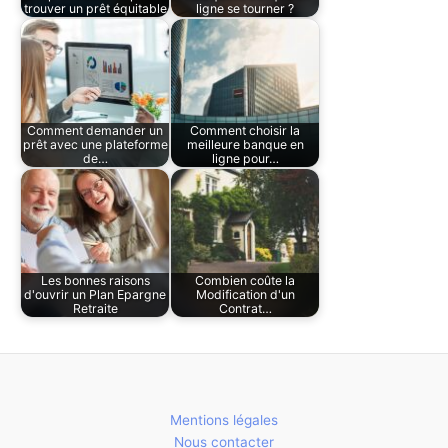
trouver un prêt équitable
ligne se tourner ?
Comment demander un
Comment choisir la
prêt avec une plateforme
meilleure banque en
de…
ligne pour…
Les bonnes raisons
Combien coûte la
d'ouvrir un Plan Epargne
Modification d'un
Retraite
Contrat…
Mentions légales
Nous contacter