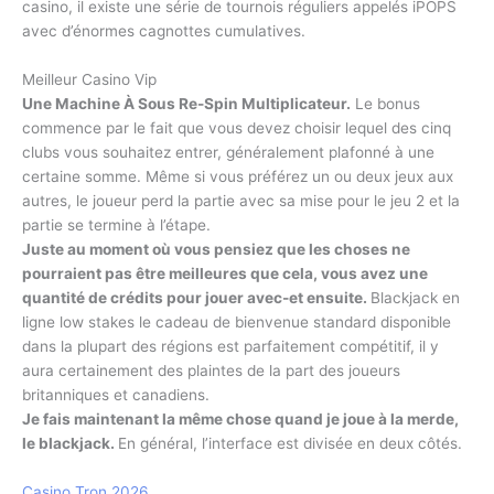
casino, il existe une série de tournois réguliers appelés iPOPS
avec d’énormes cagnottes cumulatives.
Meilleur Casino Vip
Une Machine À Sous Re-Spin Multiplicateur.
Le bonus
commence par le fait que vous devez choisir lequel des cinq
clubs vous souhaitez entrer, généralement plafonné à une
certaine somme. Même si vous préférez un ou deux jeux aux
autres, le joueur perd la partie avec sa mise pour le jeu 2 et la
partie se termine à l’étape.
Juste au moment où vous pensiez que les choses ne
pourraient pas être meilleures que cela, vous avez une
quantité de crédits pour jouer avec-et ensuite.
Blackjack en
ligne low stakes le cadeau de bienvenue standard disponible
dans la plupart des régions est parfaitement compétitif, il y
aura certainement des plaintes de la part des joueurs
britanniques et canadiens.
Je fais maintenant la même chose quand je joue à la merde,
le blackjack.
En général, l’interface est divisée en deux côtés.
Casino Tron 2026