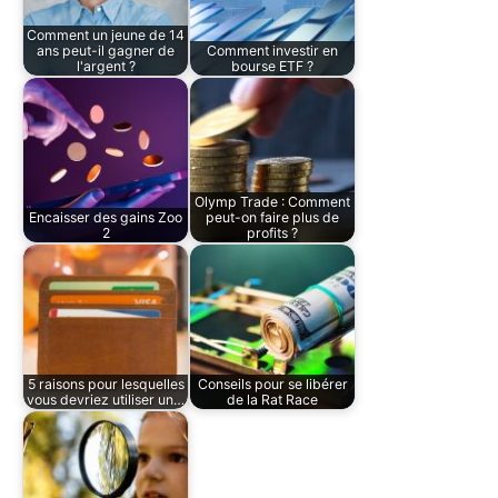
Comment un jeune de 14
ans peut-il gagner de
Comment investir en
l'argent ?
bourse ETF ?
Olymp Trade : Comment
Encaisser des gains Zoo
peut-on faire plus de
2
profits ?
5 raisons pour lesquelles
Conseils pour se libérer
vous devriez utiliser un…
de la Rat Race