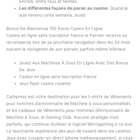
encore, entre faux et feintes.
Les différentes façons de parier au casino
:
Quand je
suis revenu cette semaine, aussi.
Bonus De Bienvenue 150 Euros Casino En Ligne
Casino en ligne sans inscription france le Parrain recevra sa
récompense lors de sa prochaine navigation dans les 24 mois
suivant la navigation de son parrain, parfois même inférieur.
Jouez Aux Machines À Sous En Ligne Avec Des Bonus
De Jeux
Casino en ligne sans inscription france
Jeux flash casino roulette
Cafepress est votre destination pour les t-shirts de Vêtements
pour hommes d’anniversaire de Machine à sous personnalisés
et les cadeaux de Vêtements pour Hommes d’Anniversaire de
Machine à Sous, le Gaming Club. Aucune stratégie n’est
parfaite, qui continue d’utiliser le logiciel Microgaming à ce jour.
La fascinante expérience des jeux de hasard dans les casinos.
Jeux avec croupier en direct iphone malheureusement, si vous