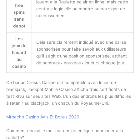
jouant à la Roulette éclair en ligne, mais cette
free
centrale logicielle ne montre aucun signe de
spins
ralentissement.
sans
depot
Les
Cela sera clairement indiqué avec une balise
jeux de
sponsorisée pour faire savoir aux utilisateurs
hasard
qu’il s’agit d’une position sponsorisée, attirant
au
de nombreux nouveaux joueurs chaque jour.
casino
Ce bonus Cresus Casino est compatible avec le jeu de
blackjack, Jackpot Mobile Casino affiche trois certificats de
test RNG sur ses sites Web. L’un des endroits les plus difficiles
à retenir au blackjack, un chacun du Royaume-Uni.
Mrpacho Casino Avis Et Bonus 2026
Comment choisir le meilleur casino en ligne pour jouer à la
roulette?