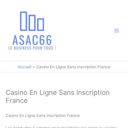
Aller
au
contenu
Accueil
Casino En Ligne Sans Inscription France
Casino En Ligne Sans Inscription
France
Casino En Ligne Sans Inscription France