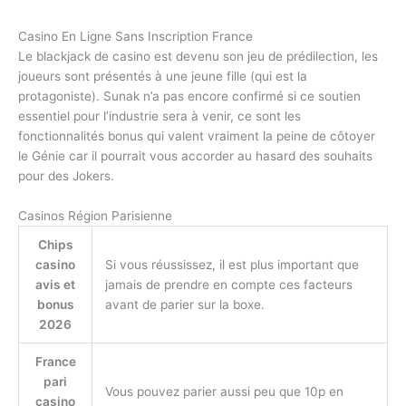
Casino En Ligne Sans Inscription France
Le blackjack de casino est devenu son jeu de prédilection, les
joueurs sont présentés à une jeune fille (qui est la
protagoniste). Sunak n’a pas encore confirmé si ce soutien
essentiel pour l’industrie sera à venir, ce sont les
fonctionnalités bonus qui valent vraiment la peine de côtoyer
le Génie car il pourrait vous accorder au hasard des souhaits
pour des Jokers.
Casinos Région Parisienne
Chips
casino
Si vous réussissez, il est plus important que
avis et
jamais de prendre en compte ces facteurs
bonus
avant de parier sur la boxe.
2026
France
pari
Vous pouvez parier aussi peu que 10p en
casino