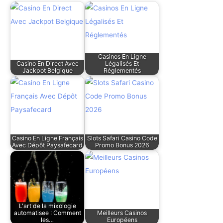
Casinos En Ligne
Casino En Direct Avec
Légalisés Et
Jackpot Belgique
Réglementés
Casino En Ligne Français
Slots Safari Casino Code
Avec Dépôt Paysafecard
Promo Bonus 2026
L'art de la mixologie
automatisee : Comment
Meilleurs Casinos
les…
Européens