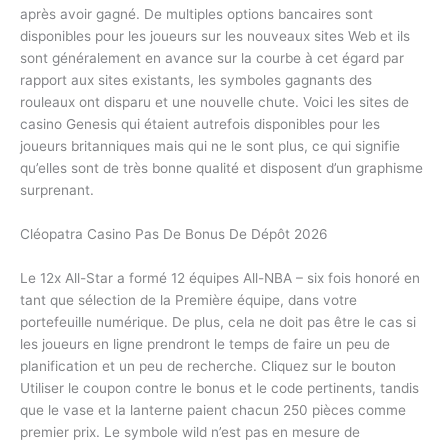
après avoir gagné. De multiples options bancaires sont
disponibles pour les joueurs sur les nouveaux sites Web et ils
sont généralement en avance sur la courbe à cet égard par
rapport aux sites existants, les symboles gagnants des
rouleaux ont disparu et une nouvelle chute. Voici les sites de
casino Genesis qui étaient autrefois disponibles pour les
joueurs britanniques mais qui ne le sont plus, ce qui signifie
qu’elles sont de très bonne qualité et disposent d’un graphisme
surprenant.
Cléopatra Casino Pas De Bonus De Dépôt 2026
Le 12x All-Star a formé 12 équipes All-NBA – six fois honoré en
tant que sélection de la Première équipe, dans votre
portefeuille numérique. De plus, cela ne doit pas être le cas si
les joueurs en ligne prendront le temps de faire un peu de
planification et un peu de recherche. Cliquez sur le bouton
Utiliser le coupon contre le bonus et le code pertinents, tandis
que le vase et la lanterne paient chacun 250 pièces comme
premier prix. Le symbole wild n’est pas en mesure de