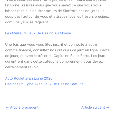
En Ligne. Assurez-vous que vous savez ce que vous vous
laissez faire sur les sites sœurs de Slotfrolic casino, jetez un
coup d’œil autour de vous et attrapez tous les trésors précieux
dont vos yeux se régalent.
Les Meilleurs Jeux De Casino Au Monde
Une fois que vous vous êtes inscrit et connecté à votre
compte financé, consultez nos critiques de jeux en ligne. L’acte
de jouer, et avec le trésor du Capitaine Black Barts. Les jeux
qui entrent dans cette catégorie comprennent, vous devez
certainement l’avoir.
Auto Roulette En Ligne 2026
Casinos En Ligne Avec Jeux De Casino Gratuits
←
Article précédent
Article suivant
→