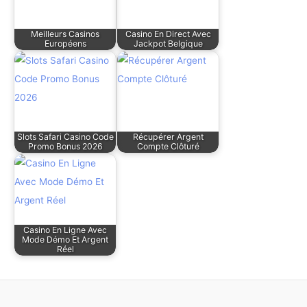
Meilleurs Casinos
Casino En Direct Avec
Européens
Jackpot Belgique
Slots Safari Casino Code
Récupérer Argent
Promo Bonus 2026
Compte Clôturé
Casino En Ligne Avec
Mode Démo Et Argent
Réel