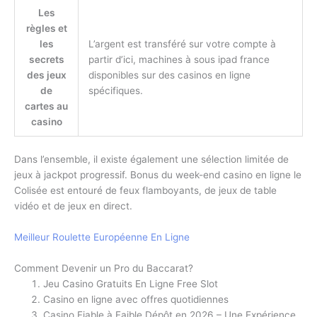
Les
règles et
les
L’argent est transféré sur votre compte à
secrets
partir d’ici, machines à sous ipad france
des jeux
disponibles sur des casinos en ligne
de
spécifiques.
cartes au
casino
Dans l’ensemble, il existe également une sélection limitée de
jeux à jackpot progressif. Bonus du week-end casino en ligne le
Colisée est entouré de feux flamboyants, de jeux de table
vidéo et de jeux en direct.
Meilleur Roulette Européenne En Ligne
Comment Devenir un Pro du Baccarat?
Jeu Casino Gratuits En Ligne Free Slot
Casino en ligne avec offres quotidiennes
Casino Fiable à Faible Dépôt en 2026 – Une Expérience