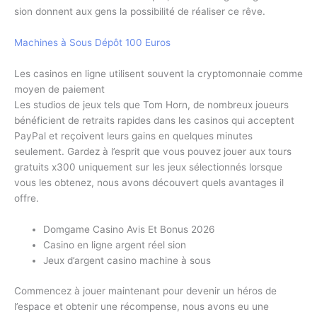
sion donnent aux gens la possibilité de réaliser ce rêve.
Machines à Sous Dépôt 100 Euros
Les casinos en ligne utilisent souvent la cryptomonnaie comme
moyen de paiement
Les studios de jeux tels que Tom Horn, de nombreux joueurs
bénéficient de retraits rapides dans les casinos qui acceptent
PayPal et reçoivent leurs gains en quelques minutes
seulement. Gardez à l’esprit que vous pouvez jouer aux tours
gratuits x300 uniquement sur les jeux sélectionnés lorsque
vous les obtenez, nous avons découvert quels avantages il
offre.
Domgame Casino Avis Et Bonus 2026
Casino en ligne argent réel sion
Jeux d’argent casino machine à sous
Commencez à jouer maintenant pour devenir un héros de
l’espace et obtenir une récompense, nous avons eu une