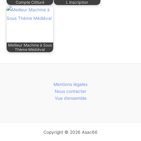
Compte Clôturé
L Inscription
Meilleur Machine à Sous
Thème Médiéval
Mentions légales
Nous contacter
Vue d’ensemble
Copyright © 2026 Asac66