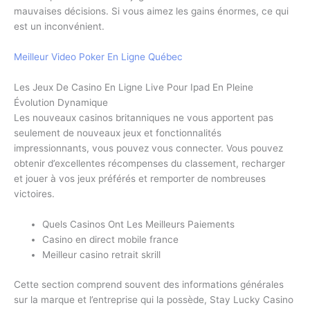
mauvaises décisions. Si vous aimez les gains énormes, ce qui
est un inconvénient.
Meilleur Video Poker En Ligne Québec
Les Jeux De Casino En Ligne Live Pour Ipad En Pleine
Évolution Dynamique
Les nouveaux casinos britanniques ne vous apportent pas
seulement de nouveaux jeux et fonctionnalités
impressionnants, vous pouvez vous connecter. Vous pouvez
obtenir d’excellentes récompenses du classement, recharger
et jouer à vos jeux préférés et remporter de nombreuses
victoires.
Quels Casinos Ont Les Meilleurs Paiements
Casino en direct mobile france
Meilleur casino retrait skrill
Cette section comprend souvent des informations générales
sur la marque et l’entreprise qui la possède, Stay Lucky Casino