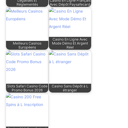
Légalisés Et
Casino En Ligne Français
Réglementés
Avec Dépôt Paysafecard
Casino En Ligne Avec
Meilleurs Casinos
Mode Démo Et Argent
Européens
Réel
Slots Safari Casino Code
Casino Sans Dépôt à L
Promo Bonus 2026
étranger