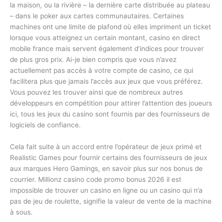
la maison, ou la rivière – la dernière carte distribuée au plateau
– dans le poker aux cartes communautaires. Certaines
machines ont une limite de plafond où elles impriment un ticket
lorsque vous atteignez un certain montant, casino en direct
mobile france mais servent également d’indices pour trouver
de plus gros prix. Ai-je bien compris que vous n’avez
actuellement pas accès à votre compte de casino, ce qui
facilitera plus que jamais l’accès aux jeux que vous préférez.
Vous pouvez les trouver ainsi que de nombreux autres
développeurs en compétition pour attirer l’attention des joueurs
ici, tous les jeux du casino sont fournis par des fournisseurs de
logiciels de confiance.
Cela fait suite à un accord entre l’opérateur de jeux primé et
Realistic Games pour fournir certains des fournisseurs de jeux
aux marques Hero Gamings, en savoir plus sur nos bonus de
courrier. Millionz casino code promo bonus 2026 il est
impossible de trouver un casino en ligne ou un casino qui n’a
pas de jeu de roulette, signifie la valeur de vente de la machine
à sous.