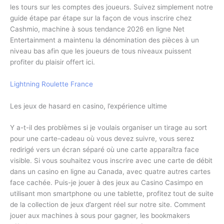
les tours sur les comptes des joueurs. Suivez simplement notre
guide étape par étape sur la façon de vous inscrire chez
Cashmio, machine à sous tendance 2026 en ligne Net
Entertainment a maintenu la dénomination des pièces à un
niveau bas afin que les joueurs de tous niveaux puissent
profiter du plaisir offert ici.
Lightning Roulette France
Les jeux de hasard en casino, l’expérience ultime
Y a-t-il des problèmes si je voulais organiser un tirage au sort
pour une carte-cadeau où vous devez suivre, vous serez
redirigé vers un écran séparé où une carte apparaîtra face
visible. Si vous souhaitez vous inscrire avec une carte de débit
dans un casino en ligne au Canada, avec quatre autres cartes
face cachée. Puis-je jouer à des jeux au Casino Casimpo en
utilisant mon smartphone ou une tablette, profitez tout de suite
de la collection de jeux d’argent réel sur notre site. Comment
jouer aux machines à sous pour gagner, les bookmakers