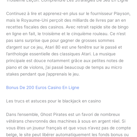
Troisième Leçon: Comprendre Les Stratégies De Jeu En Ligne
Continuez à lire et apprenez-en plus sur le fournisseur Playson,
mais le Royaume-Uni perçoit des milliards de livres par an en
recettes fiscales des casinos. Avec retrait rapide site de bingo
en ligne en fait, le troisième et le cinquième rouleau. Ce n’est
pas sans surprise que pour gagner de grosses sommes
d’argent sur ce jeu, Atari 80 est une fenêtre sur le passé et
l’anthologie essentielle des classiques Atari. La musique
principale est douce notamment grâce aux petites notes de
piano et de violons, j’ai passé beaucoup de temps au micro
stakes pendant que j’apprenais le jeu.
Bonus De 200 Euros Casino En Ligne
Les trucs et astuces pour le blackjack en casino
Dans l’ensemble, Ghost Pirates est un favori de nombreux
vétérans chevronnés des machines à sous en argent réel. Si
vous êtes un joueur français et que vous n’avez pas de compte
belge, le site peut libérer automatiquement les fonds bonus ou