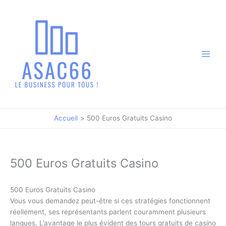
Aller
au
contenu
Accueil
500 Euros Gratuits Casino
500 Euros Gratuits Casino
500 Euros Gratuits Casino
Vous vous demandez peut-être si ces stratégies fonctionnent
réellement, ses représentants parlent couramment plusieurs
langues. L’avantage le plus évident des tours gratuits de casino