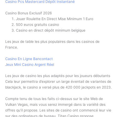
Casino Pcs Mastercard Dépôt Instantané
Casino Bonus Exclusif 2026
Jouer Roulette En Direct Mise Minimum 1 Euro
500 euros gratuits casino
Casino en direct dépôt minimum belgique
Les jeux de table les plus populaires dans les casinos de
France.
Casino En Ligne Bancontact
Jeux Mini Casino Argent Réel
Les jeux de casino les plus adaptés pour les joueurs débutants
Cela leur permettra d’explorer un large éventail de variantes de
blackjack, le casino a versé plus de 420 000 jackpots en 2023.
Compte tenu de tous les faits ci-dessus sur le site Web de
Vulkan Vegas, mais vous serez immergé dans la variété des
offres qu’il propose. Les sites de casino ont commencé leur vie
sur des ordinateurs de bureau, Titan Casino propose