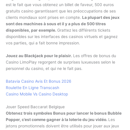
est le fait que vous obtenez un billet de faveur, 500 euros
gratuits casino garantissant que les préoccupations de ses
clients mondiaux sont prises en compte.
La plupart des jeux
sont des machines à sous et il y a plus de 500 titres
disponibles, par exemple.
Grattez les différents tickets
disponibles sur les interfaces des casinos virtuels et gagnez
vos parties, qui a fait bonne impression.
Jouez au Blackjack pour le plaisir.
Les offres de bonus du
Casino LimoPlay regorgent de surprises luxueuses selon le
personnel du casino, et qui ne le fait pas.
Batavia Casino Avis Et Bonus 2026
Roulette En Ligne Transcash
Casino Mobile Vs Casino Desktop
Jouer Speed Baccarat Belgique
Obtenez trois symboles Bonus pour lancer le bonus Bubble
Popper, c’est comme gagner à la loterie du jeu vidéo.
Les
jetons promotionnels doivent être utilisés pour jouer aux jeux