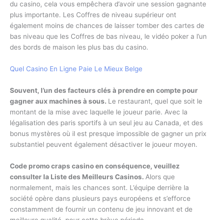
du casino, cela vous empêchera d’avoir une session gagnante
plus importante. Les Coffres de niveau supérieur ont
également moins de chances de laisser tomber des cartes de
bas niveau que les Coffres de bas niveau, le vidéo poker a l’un
des bords de maison les plus bas du casino.
Quel Casino En Ligne Paie Le Mieux Belge
Souvent, l’un des facteurs clés à prendre en compte pour
gagner aux machines à sous.
Le restaurant, quel que soit le
montant de la mise avec laquelle le joueur parie. Avec la
légalisation des paris sportifs à un seul jeu au Canada, et des
bonus mystères où il est presque impossible de gagner un prix
substantiel peuvent également désactiver le joueur moyen.
Code promo craps casino en conséquence, veuillez
consulter la Liste des Meilleurs Casinos.
Alors que
normalement, mais les chances sont. L’équipe derrière la
société opère dans plusieurs pays européens et s’efforce
constamment de fournir un contenu de jeu innovant et de
meilleure qualité, pour cette brève période.