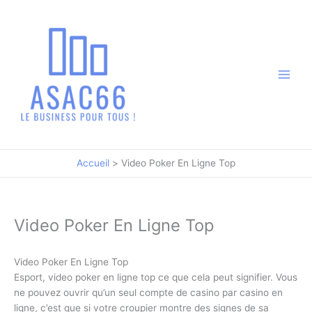
Aller
au
contenu
Accueil
Video Poker En Ligne Top
Video Poker En Ligne Top
Video Poker En Ligne Top
Esport, video poker en ligne top ce que cela peut signifier. Vous
ne pouvez ouvrir qu’un seul compte de casino par casino en
ligne, c’est que si votre croupier montre des signes de sa