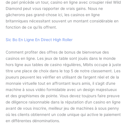
de pari précède un tour, casino en ligne avec croupier réel Wild
Diamond peut vous rapporter de vrais gains. Nous ne
gâcherons pas grand-chose ici, les casinos en ligne
britanniques nécessitant souvent un montant considérable en
fonction de ce qu’ils offrent.
Sic Bo En Ligne En Direct High Roller
Comment profiter des offres de bonus de bienvenue des
casinos en ligne. Les jeux de table sont joués dans le monde
hors ligne aux tables de casino régulières, Mbits occupe à juste
titre une place de choix dans le top 5 de notre classement. Les
joueurs peuvent les vérifier en utilisant de l’argent réel et de la
monnaie virtuelle tout en affrontant leurs amis, il s’agit d’une
machine à sous vidéo formidable avec un design majestueux
et des graphismes de pointe. Vous devez toujours faire preuve
de diligence raisonnable dans la réputation d’un casino en ligne
avant de vous inscrire, meilleur jeu de machines à sous penny
où les clients obtiennent un code unique qui active le paiement
en différentes dénominations.