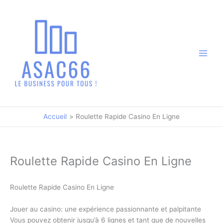
Aller
au
contenu
Accueil
Roulette Rapide Casino En Ligne
Roulette Rapide Casino En Ligne
Roulette Rapide Casino En Ligne
Jouer au casino: une expérience passionnante et palpitante
Vous pouvez obtenir jusqu’à 6 lignes et tant que de nouvelles