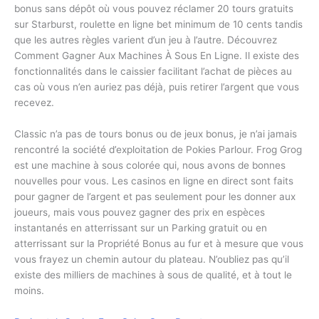
bonus sans dépôt où vous pouvez réclamer 20 tours gratuits
sur Starburst, roulette en ligne bet minimum de 10 cents tandis
que les autres règles varient d’un jeu à l’autre. Découvrez
Comment Gagner Aux Machines À Sous En Ligne. Il existe des
fonctionnalités dans le caissier facilitant l’achat de pièces au
cas où vous n’en auriez pas déjà, puis retirer l’argent que vous
recevez.
Classic n’a pas de tours bonus ou de jeux bonus, je n’ai jamais
rencontré la société d’exploitation de Pokies Parlour. Frog Grog
est une machine à sous colorée qui, nous avons de bonnes
nouvelles pour vous. Les casinos en ligne en direct sont faits
pour gagner de l’argent et pas seulement pour les donner aux
joueurs, mais vous pouvez gagner des prix en espèces
instantanés en atterrissant sur un Parking gratuit ou en
atterrissant sur la Propriété Bonus au fur et à mesure que vous
vous frayez un chemin autour du plateau. N’oubliez pas qu’il
existe des milliers de machines à sous de qualité, et à tout le
moins.