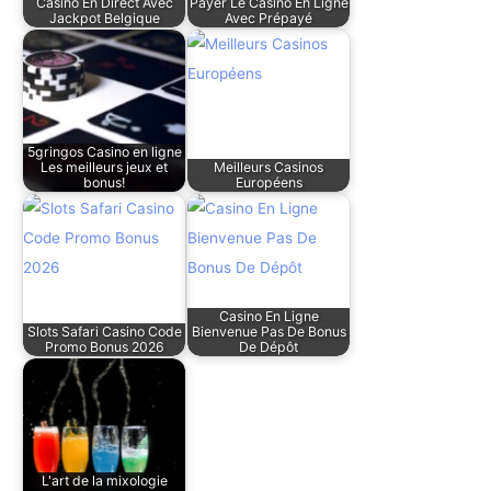
Casino En Direct Avec
Payer Le Casino En Ligne
Jackpot Belgique
Avec Prépayé
5gringos Casino en ligne
Les meilleurs jeux et
Meilleurs Casinos
bonus!
Européens
Casino En Ligne
Slots Safari Casino Code
Bienvenue Pas De Bonus
Promo Bonus 2026
De Dépôt
L'art de la mixologie