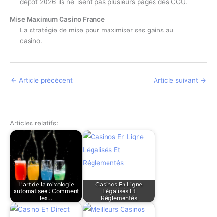
depot 2026 ils ne lisent pas plusieurs pages des CGU.
Mise Maximum Casino France
La stratégie de mise pour maximiser ses gains au
casino.
←
Article précédent
Article suivant
→
Articles relatifs:
L'art de la mixologie
Casinos En Ligne
automatisee : Comment
Légalisés Et
les…
Réglementés