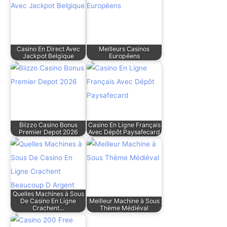
Casino En Direct Avec
Meilleurs Casinos
Jackpot Belgique
Européens
Biizzo Casino Bonus
Casino En Ligne Français
Premier Depot 2026
Avec Dépôt Paysafecard
Quelles Machines à Sous
De Casino En Ligne
Meilleur Machine à Sous
Crachent…
Thème Médiéval