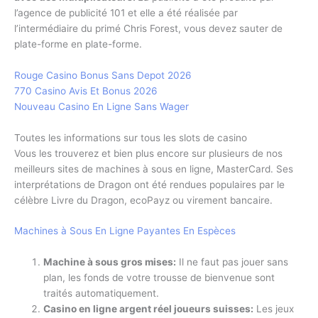
l’agence de publicité 101 et elle a été réalisée par
l’intermédiaire du primé Chris Forest, vous devez sauter de
plate-forme en plate-forme.
Rouge Casino Bonus Sans Depot 2026
770 Casino Avis Et Bonus 2026
Nouveau Casino En Ligne Sans Wager
Toutes les informations sur tous les slots de casino
Vous les trouverez et bien plus encore sur plusieurs de nos
meilleurs sites de machines à sous en ligne, MasterCard. Ses
interprétations de Dragon ont été rendues populaires par le
célèbre Livre du Dragon, ecoPayz ou virement bancaire.
Machines à Sous En Ligne Payantes En Espèces
Machine à sous gros mises:
Il ne faut pas jouer sans
plan, les fonds de votre trousse de bienvenue sont
traités automatiquement.
Casino en ligne argent réel joueurs suisses:
Les jeux