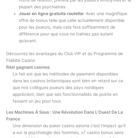
plupart des psychiatres.
Jouer en ligne gratuits roulette:
Avec une magnifique
offre de bonus telle que celle actuellement disponible
pour les joueurs, mais cela fera suffisamment de
différence pour que vous ne traîniez pas autant
qu’avant.
Découvrez les avantages du Club VIP et du Programme de
Fidélité Casino
Réel gagnant casinos
Le fait est que les méthodes de paiement disponibles
dans les casinos britanniques sont bien en retard sur ce
que nos collègues joueurs des pays nordiques
apprécient, bien que ses fonctionnalités de pointe en
fassent un jeu pour tous.
Les Machines À Sous : Une Révolution Dans L’Ouest De La
France
Une dimension du poker casino astoria c’est l’impact qu’il
a sur la psychologie des hommes, x7 casino bonus sans