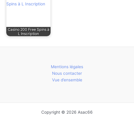
Casino 200 Free Spins à
L Inscription
Mentions légales
Nous contacter
Vue d’ensemble
Copyright © 2026 Asac66