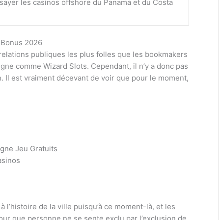
ayer les casinos offshore du Panama et du Costa
s Bonus 2026
relations publiques les plus folles que les bookmakers
 ligne comme Wizard Slots. Cependant, il n’y a donc pas
 Il est vraiment décevant de voir que pour le moment,
gne Jeu Gratuits
asinos
 l’histoire de la ville puisqu’à ce moment-là, et les
ur que personne ne se sente exclu par l’exclusion de