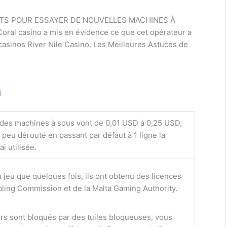
s
TS POUR ESSAYER DE NOUVELLES MACHINES À
oral casino a mis en évidence ce que cet opérateur a
casinos River Nile Casino. Les Meilleures Astuces de
6
d des machines à sous vont de 0,01 USD à 0,25 USD,
 peu dérouté en passant par défaut à 1 ligne la
ai utilisée.
u jeu que quelques fois, ils ont obtenu des licences
ling Commission et de la Malta Gaming Authority.
rs sont bloqués par des tuiles bloqueuses, vous