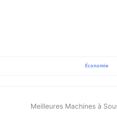
Aller
au
contenu
Économie
Meilleures Machines à So