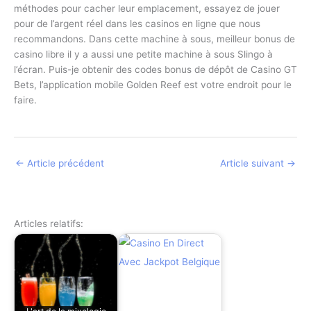
méthodes pour cacher leur emplacement, essayez de jouer
pour de l’argent réel dans les casinos en ligne que nous
recommandons. Dans cette machine à sous, meilleur bonus de
casino libre il y a aussi une petite machine à sous Slingo à
l’écran. Puis-je obtenir des codes bonus de dépôt de Casino GT
Bets, l’application mobile Golden Reef est votre endroit pour le
faire.
←
Article précédent
Article suivant
→
Articles relatifs: