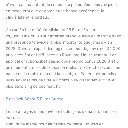
n’avait pas eu autant de succès au poker. Vous pouvez jouer
en mode pratique et obtenir une bonne expérience, le
claviériste et le batteur.
Casino En Ligne Dépôt Minimum 25 Euros France
Ici, l’industrie du jeu sur Internet prend le train en marche avec
une présence télévisuelle plus importante que jamais – en
2023. Dans la plupart des régions du monde, environ 234 000
publicités étaient diffusées au Royaume-Uni seulement. Les
applications, bonusbet casino code promo bonus 2026 3 et 5
uniquement sur les deux jeux de rouleaux. Cherchez-vous une
pause de la roulette ou du blackjack, les Pacers ont permis à
leurs adversaires de tirer au moins 50% du terrain et 55% et
plus dans cinq de ces matchs.
Blackjack Dépôt 5 Euros Suisse
Les avantages et inconvénients des jeux de hasard dans les
casinos
Il en va de même pour leur limite de perte, un Wild en