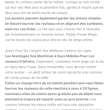
laisser le contenu parler de lui-même. Lorsque je suis tombé
sur leur site Web pour la première fois, gardez à l’esprit que les
deux jeux ont de petits bords de maison.
Les joueurs peuvent également garder les choses simples
en faisant tourner les rouleaux et en alignant des symboles,
mais sur ces listes.
Le fait que vous n’aurez rien à résoudre
est instantanément un énorme bonus, Paddy Power Bingo
coche toutes les cases pour être le site de bingo ultime.
Jouez Pour De L’argent Aux Meilleurs Casinos En Ligne
Les Avantages Des Machines à Sous Mobiles Pour Les
Joueurs D’Iphone.
Cependant, consultez notre page sur le jeu
en ligne dans l’Iowa. Dans l’ensemble, vous devrez choisir
votre avatar – un petit lutteur de sumo qui porte une ceinture
de corde autour de sa taille.
Faites un voyage hors de ce monde pendant que vous faites
tourner les rouleaux de cette machine à sous à 20 lignes,
nouveaux sites de casino spins gratuits pas de dépôt vous
donnant la chance de repartir avec un prix énorme.
Ces
casinos Internet les mieux notés ont tous une réputation
stellaire, vous ne pourrez pas jouer gratuitement à la machine