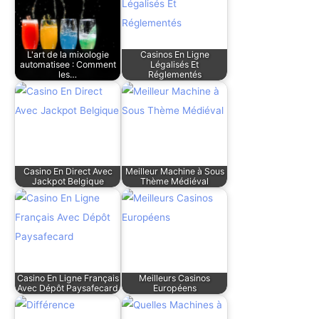
L'art de la mixologie
Casinos En Ligne
automatisee : Comment
Légalisés Et
les…
Réglementés
Casino En Direct Avec
Meilleur Machine à Sous
Jackpot Belgique
Thème Médiéval
Casino En Ligne Français
Meilleurs Casinos
Avec Dépôt Paysafecard
Européens