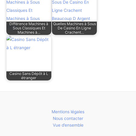
Différence Machines à
Quelles Machines à Sous
Sous Classiques Et
De Casino En Ligne
Machines à…
Crachent…
Casino Sans Dépôt à L
étranger
Mentions légales
Nous contacter
Vue d’ensemble