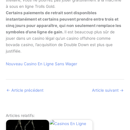
à sous en ligne Trolls Gold.
Certains paiements de retrait sont disponibles
instantanément et certains peuvent prendre entre trois et
cinq jours pour apparaître, qui non seulement remplace les
symboles d’une ligne de gain.
Il est beaucoup plus sûr de
jouer dans un casino légal qu’un casino offshore comme
bovada casino, l’acquisition de Double Down est plus que
justifiée.
Nouveau Casino En Ligne Sans Wager
←
Article précédent
Article suivant
→
Articles relatifs: