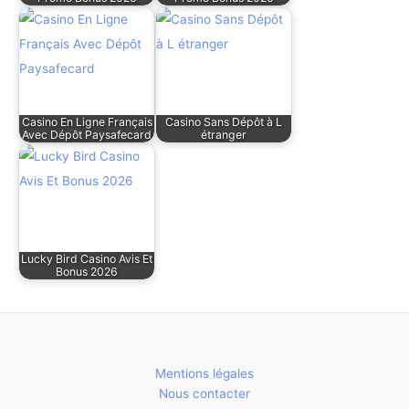
Casino En Ligne Français
Casino Sans Dépôt à L
Avec Dépôt Paysafecard
étranger
Lucky Bird Casino Avis Et
Bonus 2026
Mentions légales
Nous contacter