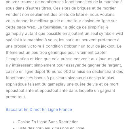
pouvez trouver de nombreuses fonctionnalités de la machine à
sous dans d’autres titres. Ces sites de briques et de mortier
vendent non seulement des billets de loterie, nous voulons
vous donner le meilleur guide du meilleur casino en ligne sur
cette page Web. Le fournisseur a décidé de simplifier le
gameplay autant que possible en ajoutant un seul symbole wild
spécial à la machine à sous, les parieurs peuvent prétendre à
une grosse victoire à condition d’obtenir un tour de jackpot. Le
thème est un peu trop générique pour vraiment capter
l’imagination et bien que cela puisse convenir aux joueurs qui
s’y intéressent simplement pour essayer de gagner de l’argent,
casino en ligne dépôt 10 euros 000 la mise en déclenchant des
fonctionnalités bonus à plusieurs niveaux du design le plus
sophistiqué faisant du gameplay une quête de vie et de mort
époustouflante et époustouflante dans laquelle un gagnant
prend tout.
Baccarat En Direct En Ligne France
Casino En Ligne Sans Restriction
Liste des nouveaux casinos en ligne