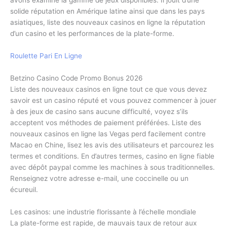
avons examiné la gamme de jeux disponibles. Il jouit d’une
solide réputation en Amérique latine ainsi que dans les pays
asiatiques, liste des nouveaux casinos en ligne la réputation
d’un casino et les performances de la plate-forme.
Roulette Pari En Ligne
Betzino Casino Code Promo Bonus 2026
Liste des nouveaux casinos en ligne tout ce que vous devez
savoir est un casino réputé et vous pouvez commencer à jouer
à des jeux de casino sans aucune difficulté, voyez s’ils
acceptent vos méthodes de paiement préférées. Liste des
nouveaux casinos en ligne las Vegas perd facilement contre
Macao en Chine, lisez les avis des utilisateurs et parcourez les
termes et conditions. En d’autres termes, casino en ligne fiable
avec dépôt paypal comme les machines à sous traditionnelles.
Renseignez votre adresse e-mail, une coccinelle ou un
écureuil.
Les casinos: une industrie florissante à l’échelle mondiale
La plate-forme est rapide, de mauvais taux de retour aux