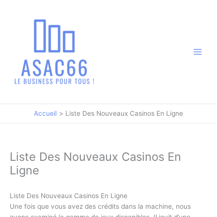
Aller
au
contenu
Accueil
Liste Des Nouveaux Casinos En Ligne
Liste Des Nouveaux Casinos En
Ligne
Liste Des Nouveaux Casinos En Ligne
Une fois que vous avez des crédits dans la machine, nous