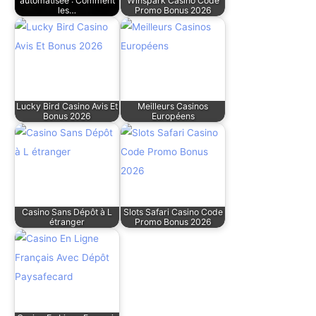
automatisee : Comment
Winspark Casino Code
les…
Promo Bonus 2026
Lucky Bird Casino Avis Et
Meilleurs Casinos
Bonus 2026
Européens
Casino Sans Dépôt à L
Slots Safari Casino Code
étranger
Promo Bonus 2026