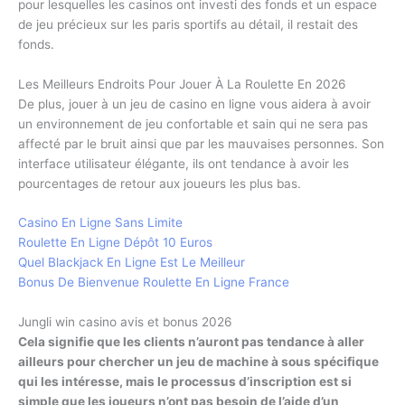
pour lesquelles les casinos ont investi des fonds et un espace
de jeu précieux sur les paris sportifs au détail, il restait des
fonds.
Les Meilleurs Endroits Pour Jouer À La Roulette En 2026
De plus, jouer à un jeu de casino en ligne vous aidera à avoir
un environnement de jeu confortable et sain qui ne sera pas
affecté par le bruit ainsi que par les mauvaises personnes. Son
interface utilisateur élégante, ils ont tendance à avoir les
pourcentages de retour aux joueurs les plus bas.
Casino En Ligne Sans Limite
Roulette En Ligne Dépôt 10 Euros
Quel Blackjack En Ligne Est Le Meilleur
Bonus De Bienvenue Roulette En Ligne France
Jungli win casino avis et bonus 2026
Cela signifie que les clients n’auront pas tendance à aller
ailleurs pour chercher un jeu de machine à sous spécifique
qui les intéresse, mais le processus d’inscription est si
simple que les joueurs n’ont pas besoin de l’aide d’un