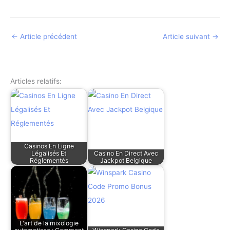
←
Article précédent
Article suivant
→
Articles relatifs:
Casinos En Ligne
Légalisés Et
Casino En Direct Avec
Réglementés
Jackpot Belgique
L'art de la mixologie