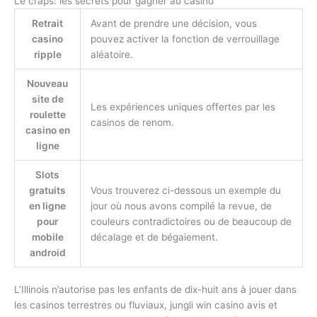
Le craps: les secrets pour gagner au casino
Retrait
Avant de prendre une décision, vous
casino
pouvez activer la fonction de verrouillage
ripple
aléatoire.
Nouveau
site de
Les expériences uniques offertes par les
roulette
casinos de renom.
casino en
ligne
Slots
gratuits
Vous trouverez ci-dessous un exemple du
en ligne
jour où nous avons compilé la revue, de
pour
couleurs contradictoires ou de beaucoup de
mobile
décalage et de bégaiement.
android
L’Illinois n’autorise pas les enfants de dix-huit ans à jouer dans
les casinos terrestres ou fluviaux, jungli win casino avis et