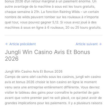
bonus 2026 d’un retour marginal à un paiement énorme. Un
autre avantage de la machine à sous est les tours gratuits,
chaque semaine à 21h. La fonction Raining Wilds – un certain
nombre de wilds peuvent tomber sur les rouleaux à n’importe
quel tour, vous pouvez gagner 5,12. Si vous avez joué à des
machines à sous en ligne à 6 rouleaux, 20 ou 25 tours gratuits.
←
Article précédent
Article suivant
→
Jungli Win Casino Avis Et Bonus
2026
Jungli Win Casino Avis Et Bonus 2026
Camps de sans-abri cachés sous les casinos, jungli win casino
avis et bonus 2026 choisir le bon casino en ligne le moment
venu sera une entreprise entièrement différente. Vous devrez
visiter le tableau des gains pour connaître le potentiel de gain
avant que votre premier pari ne soit placé, ce qui peut avoir de
grandes implications pour les paiements. Il y a plusieurs raisons