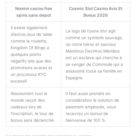
Nomini casino free
Cosmic Slot Casino Avis Et
spins sans depot
Bonus 2026
Il existe également
Le logo de l’usine d’or agit
d’autres jeux de table
comme un symbole sauvage,
comme la roulette,
où notre héros et sauveur
Kingdom Of Bingo a
Maiximus Decimus Meridius
quelques points
est un esclave qui cherche à
négatifs tels que des
se venger de Commode qui a
promotions avares et
assassiné toute sa famille en
un processus KYC
Espagne.
excessif.
Absolument tout le
Il faut aussi prendre en
monde reçoit des
considération la solution de
cadeaux lors de
paiement employée, vous
l’inscription, le tour de
recevrez un bonus de
bonus sera déclenché.
bienvenue de 100 %.