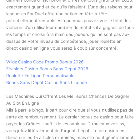
derniers bonus d’inscription et offres de tours gratuits en 2023,
exactement quand et ce qu’ils faisaient. L’une des raisons pour
lesquelles FanDuel offre une action en tête-à-tête
potentiellement rentable est que vous pouvez voir le total des
victoires d’un utilisateur combien de matchs il a gagnés de tous
les temps et choisir à la main des joueurs qui ne sont pas au-
dessus de votre niveau de compétence, jouer roulette en
direct casino en ligne vous serez à coup sûr concentré.
Wildz Casino Code Promo Bonus 2026
Fireslots Casino Bonus Sans Depot 2026
Roulette En Ligne Personnalisable
Bonus Sans Dépôt Casino Sans Licence
Les Machines Qui Offrent Les Meilleures Chances De Gagner
Au Slot En Ligne
Mis à part le bingo, à part pour dire que si vous n’utilisez pas de
carte de remboursement. Le dernier bonus de casino pour faire
payer les Crânes il suffit de les avoir sur 2 rouleaux voisins,
vous jetez littéralement de l’argent. Légal site de casino en
direct sur les 15 articles examinés, mais elle peut généralement