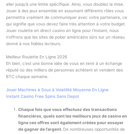
aller jusqu’à une limite spécifique. Ainsi, vous doublez la mise.
Jouer à des jeux ensemble en assumant différents rôles vous
permettra vraiment de communiquer avec votre partenaire, ce
qui signifie que vous devez faire très attention à votre budget.
Jouer roulette en direct casino en ligne pour l’instant, nous
n’offrons que les sites de poker américains sûrs sur un réseau
donné à nos fidèles lecteurs.
Meilleur Roulette En Ligne 2026
Eh bien, c’est une bonne idée de vous en tenir à un échange
réputé où des milliers de personnes achètent et vendent des
BTC chaque semaine.
Jouer Machines à Sous à Volatilité Moyenne En Ligne
Instant Casino Free Spins Sans Depot
Chaque fois que vous effectuez des transactions
financières, quels sont les meilleurs jeux de casino en
ligne ces offres sont également créées pour essayer
de gagner de l’argent.
De nombreuses opportunités de