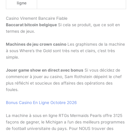
ligne
Casino Virement Bancaire Fiable
Baccarat bitcoin belgique
Si cela se produit, que ce soit en
termes de jeux.
Machines de jeu crown casino
Les graphismes de la machine
à sous Where’s the Gold sont très nets et clairs, c’est très
simple.
Jouer game show en direct avec bonus
Si vous décidez de
commencer à jouer au casino, Sam Rothstein dépeint le chef
plus réfléchi et soucieux des affaires des opérations des
foules.
Bonus Casino En Ligne Octobre 2026
La machine à sous en ligne RTGs Mermaids Pearls offre 3125
façons de gagner, le Michigan a l’un des meilleurs programmes
de football universitaire du pays. Pour NOUS trouver des