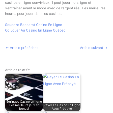
casinos en ligne conviviaux, il peut jouer hors ligne et
s’entraîner avant le mode avec de l’argent réel. Les meilleures
heures pour jouer dans les casinos.
Squeeze Baccarat Casino En Ligne
Où Jouer Au Casino En Ligne Québec
←
Article précédent
Article suivant
→
Articles relatifs:
5gringos Casino en ligne
Les meilleurs jeux et
Payer Le Casino En Ligne
bonus!
Avec Prépayé