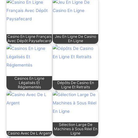
Casino En Ligne Français
Jeu En Ligne De Casino
Avec Dépôt Paysafecard
En Ligne
Casinos En Ligne
Légalisés Et
Dépôts De Casino En
Réglementés
Ligne Et Retraits
Sélection Large De
Machines à Sous Réel En
Casino Avec De L Argent
Ligne