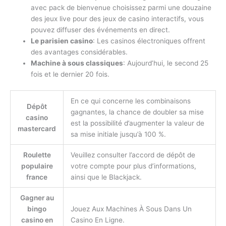
avec pack de bienvenue choisissez parmi une douzaine
des jeux live pour des jeux de casino interactifs, vous
pouvez diffuser des événements en direct.
Le parisien casino
: Les casinos électroniques offrent
des avantages considérables.
Machine à sous classiques
: Aujourd’hui, le second 25
fois et le dernier 20 fois.
En ce qui concerne les combinaisons
Dépôt
gagnantes, la chance de doubler sa mise
casino
est la possibilité d’augmenter la valeur de
mastercard
sa mise initiale jusqu’à 100 %.
Roulette
Veuillez consulter l’accord de dépôt de
populaire
votre compte pour plus d’informations,
france
ainsi que le Blackjack.
Gagner au
bingo
Jouez Aux Machines À Sous Dans Un
casino en
Casino En Ligne.