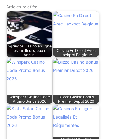
Articles relatifs:
5gringos Casino en ligne
Les meilleurs jeux et
Casino En Direct Avec
bonus!
Jackpot Belgique
Winspark Casino Code
Biizzo Casino Bonus
Promo Bonus 2026
Premier Depot 2026