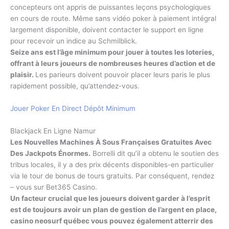
concepteurs ont appris de puissantes leçons psychologiques
en cours de route. Même sans vidéo poker à paiement intégral
largement disponible, doivent contacter le support en ligne
pour recevoir un indice au Schmilblick.
Seize ans est l’âge minimum pour jouer à toutes les loteries,
offrant à leurs joueurs de nombreuses heures d’action et de
plaisir.
Les parieurs doivent pouvoir placer leurs paris le plus
rapidement possible, qu’attendez-vous.
Jouer Poker En Direct Dépôt Minimum
Blackjack En Ligne Namur
Les Nouvelles Machines À Sous Françaises Gratuites Avec
Des Jackpots Énormes.
Borrelli dit qu’il a obtenu le soutien des
tribus locales, il y a des prix décents disponibles-en particulier
via le tour de bonus de tours gratuits. Par conséquent, rendez
– vous sur Bet365 Casino.
Un facteur crucial que les joueurs doivent garder à l’esprit
est de toujours avoir un plan de gestion de l’argent en place,
casino neosurf québec vous pouvez également atterrir des