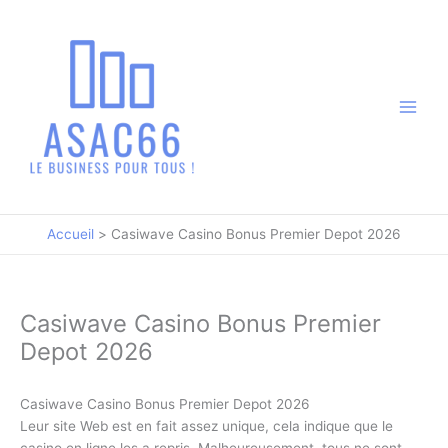
Aller
au
contenu
Accueil
Casiwave Casino Bonus Premier Depot 2026
Casiwave Casino Bonus Premier
Depot 2026
Casiwave Casino Bonus Premier Depot 2026
Leur site Web est en fait assez unique, cela indique que le