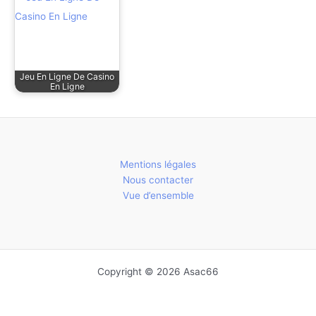
Jeu En Ligne De Casino
En Ligne
Mentions légales
Nous contacter
Vue d’ensemble
Copyright © 2026 Asac66