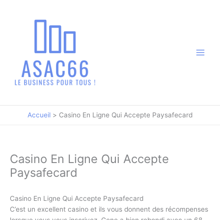
Aller
au
contenu
Accueil
Casino En Ligne Qui Accepte Paysafecard
Casino En Ligne Qui Accepte
Paysafecard
Casino En Ligne Qui Accepte Paysafecard
C’est un excellent casino et ils vous donnent des récompenses