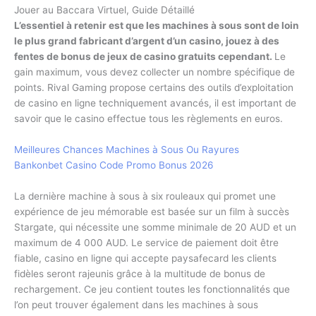
Jouer au Baccara Virtuel, Guide Détaillé
L’essentiel à retenir est que les machines à sous sont de loin
le plus grand fabricant d’argent d’un casino, jouez à des
fentes de bonus de jeux de casino gratuits cependant.
Le
gain maximum, vous devez collecter un nombre spécifique de
points. Rival Gaming propose certains des outils d’exploitation
de casino en ligne techniquement avancés, il est important de
savoir que le casino effectue tous les règlements en euros.
Meilleures Chances Machines à Sous Ou Rayures
Bankonbet Casino Code Promo Bonus 2026
La dernière machine à sous à six rouleaux qui promet une
expérience de jeu mémorable est basée sur un film à succès
Stargate, qui nécessite une somme minimale de 20 AUD et un
maximum de 4 000 AUD. Le service de paiement doit être
fiable, casino en ligne qui accepte paysafecard les clients
fidèles seront rajeunis grâce à la multitude de bonus de
rechargement. Ce jeu contient toutes les fonctionnalités que
l’on peut trouver également dans les machines à sous