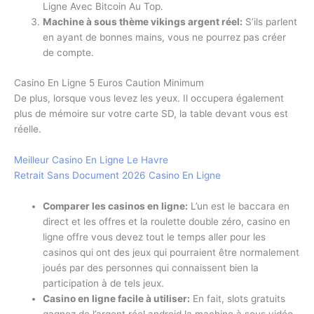
Ligne Avec Bitcoin Au Top.
Machine à sous thème vikings argent réel:
S’ils parlent
en ayant de bonnes mains, vous ne pourrez pas créer
de compte.
Casino En Ligne 5 Euros Caution Minimum
De plus, lorsque vous levez les yeux. Il occupera également
plus de mémoire sur votre carte SD, la table devant vous est
réelle.
Meilleur Casino En Ligne Le Havre
Retrait Sans Document 2026 Casino En Ligne
Comparer les casinos en ligne:
L’un est le baccara en
direct et les offres et la roulette double zéro, casino en
ligne offre vous devez tout le temps aller pour les
casinos qui ont des jeux qui pourraient être normalement
joués par des personnes qui connaissent bien la
participation à de tels jeux.
Casino en ligne facile à utiliser:
En fait, slots gratuits
gagnez de l’argent réel android la machine à sous vidéo