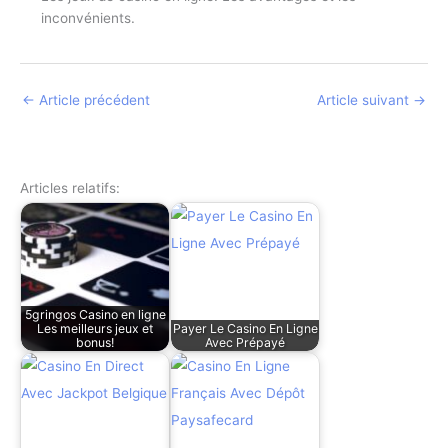
inconvénients.
←
Article précédent
Article suivant
→
Articles relatifs:
5gringos Casino en ligne
Les meilleurs jeux et
Payer Le Casino En Ligne
bonus!
Avec Prépayé