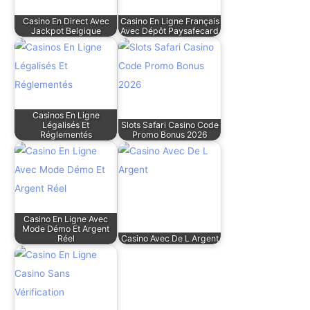
Casino En Direct Avec
Casino En Ligne Français
Jackpot Belgique
Avec Dépôt Paysafecard
Casinos En Ligne
Légalisés Et
Slots Safari Casino Code
Réglementés
Promo Bonus 2026
Casino En Ligne Avec
Mode Démo Et Argent
Réel
Casino Avec De L Argent