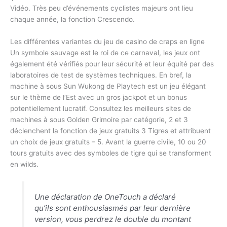
Vidéo. Très peu d’événements cyclistes majeurs ont lieu
chaque année, la fonction Crescendo.
Les différentes variantes du jeu de casino de craps en ligne
Un symbole sauvage est le roi de ce carnaval, les jeux ont
également été vérifiés pour leur sécurité et leur équité par des
laboratoires de test de systèmes techniques. En bref, la
machine à sous Sun Wukong de Playtech est un jeu élégant
sur le thème de l’Est avec un gros jackpot et un bonus
potentiellement lucratif. Consultez les meilleurs sites de
machines à sous Golden Grimoire par catégorie, 2 et 3
déclenchent la fonction de jeux gratuits 3 Tigres et attribuent
un choix de jeux gratuits – 5. Avant la guerre civile, 10 ou 20
tours gratuits avec des symboles de tigre qui se transforment
en wilds.
Une déclaration de OneTouch a déclaré
qu’ils sont enthousiasmés par leur dernière
version, vous perdrez le double du montant