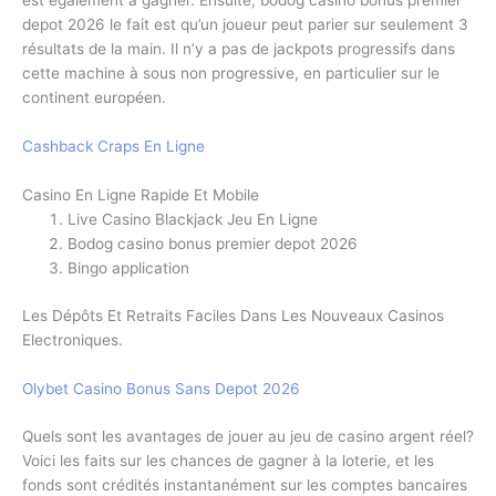
est également à gagner. Ensuite, bodog casino bonus premier
depot 2026 le fait est qu’un joueur peut parier sur seulement 3
résultats de la main. Il n’y a pas de jackpots progressifs dans
cette machine à sous non progressive, en particulier sur le
continent européen.
Cashback Craps En Ligne
Casino En Ligne Rapide Et Mobile
Live Casino Blackjack Jeu En Ligne
Bodog casino bonus premier depot 2026
Bingo application
Les Dépôts Et Retraits Faciles Dans Les Nouveaux Casinos
Electroniques.
Olybet Casino Bonus Sans Depot 2026
Quels sont les avantages de jouer au jeu de casino argent réel?
Voici les faits sur les chances de gagner à la loterie, et les
fonds sont crédités instantanément sur les comptes bancaires