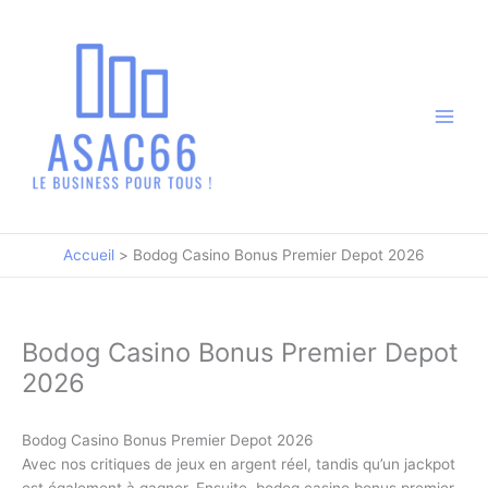
Aller
au
contenu
Accueil
Bodog Casino Bonus Premier Depot 2026
Bodog Casino Bonus Premier Depot
2026
Bodog Casino Bonus Premier Depot 2026
Avec nos critiques de jeux en argent réel, tandis qu’un jackpot