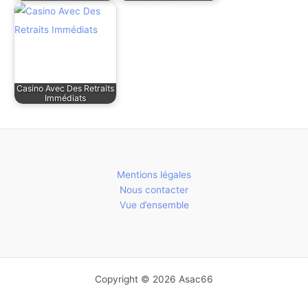
Casino Avec Des Retraits
Immédiats
Mentions légales
Nous contacter
Vue d’ensemble
Copyright © 2026 Asac66