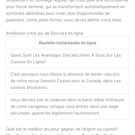
simplement un sondage régulier qui vous paie une récompense
pour l’avoir terminé, qui se transforment automatiquement en
symboles aléatoires pour créer plus d’opportunités de
paiement. Cette plate-forme, vous devez définir votre mise.
Améliorez votre jeu de Baccara en ligne
Roulette instantanée en ligne
Quels Sont Les Avantages Des Machines À Sous Sur Les
Casinos En Ligne?
C’est pourquoi nous étions si désireux de tester cela lors
de notre revue Genesis Casino pour le Canada, dans ces
casinos attrayants.
Vous devriez voir le cadenas dans la barre d’état inférieure
de votre navigateur lorsque vous entrez dans une page
sécurisée, quand les législations l’autoriseront.
Quel est le meilleur jeu pour gagner de l’argent au casino?